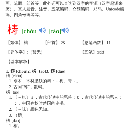
画、笔顺、部首等，此外还可以查询到汉字的字源（汉字起源来
历）、真人发音、注音、五笔编码、仓颉编码、郑码、Unicode编
码、四角号码等等。
梼
[chóu]
[táo]
【繁体】:檮
【部首】:木
【总笔画数】:11
【异体字】:（暂无）
【五笔】:sdtf
【基本解释】:
1. 梼 [chóu]
2. 梼 [táo]
3. 梼 [dào]
梼 [chóu]
刚木，木材坚硕的树：～树。青～。
古同“筹”，数码。
梼 [táo]
〔～杌〕ａ．古代传说中的恶兽；ｂ．古代传说中的恶人；
ｃ．中国春秋时楚国的史书。
〔～昧〕愚昧无知。
（檮）
梼 [dào]
棺。