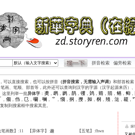
拼音检索
偏旁检索
字，可以直接搜索，也可以按拼音
（拼音搜索，无需输入声调）
和部首检索
、笔画、笔顺、部首等，此外还可以查询到汉字的字源（汉字起源来历）
䶮
䴙
䴘
䴖
䦆
䴔
䞍
䝼
䲡
䲟
等。这里列举一批
异体字
：
，
，
，
，
，
，
，
，
，
，

㑳
㑇
㔾
㘚
㘎
⺌
㥮
㧏
㩳
㧐
㭎
㱮
㳠
䎱
，
，
，
，
，
，
，
，
，
，
，
，
，
，
，
复制到搜索框中搜索其意。
笔画数】:11
【异体字】:
趛
【五笔】:fhwn