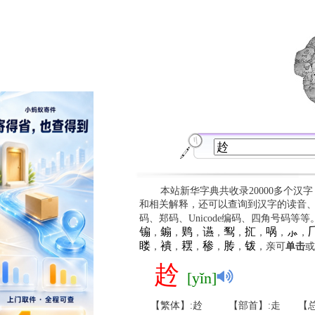
本站新华字典共收录20000多个汉
和相关解释，还可以查询到汉字的读音
码、郑码、Unicode编码、四角号码等
䦂
䥇
䴗
䜩
䴕
㧟
㖞
⺗

，
，
，
，
，
，
，
，
䁖
䙡
䎬
䅟
䏝
䥽
，
，
，
，
，
，亲可
单击
或
赺
[yǐn]
【繁体】:赺
【部首】:走
【总