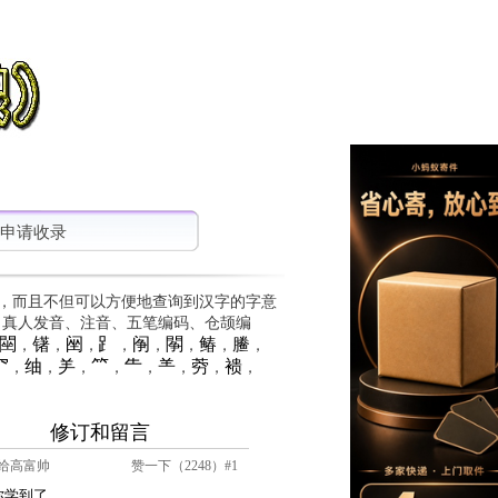
申请收录
，而且不但可以方便地查询到汉字的字意
、真人发音、注音、五笔编码、仓颉编
䦟
䦃
䦷
⻊
䦶
䦛
䲠
䲢
，
，
，
，
，
，
，
，
⺳
䌷
⺶
⺮
⺧
⺷
䓖
䙌
，
，
，
，
，
，
，
，