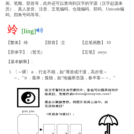
画、笔顺、部首等，此外还可以查询到汉字的字源（汉字起源来
历）、真人发音、注音、五笔编码、仓颉编码、郑码、Unicode编
码、四角号码等等。
竛
[líng]
【繁体】:竛
【部首】:立
【总笔画数】:10
【异体字】:（暂无）
【五笔】:uwyc
【基本解释】:
〔～竮〕ａ．行走不稳，如“薄游成汗漫，高步觉～
～。”ｂ．孤单；孤独，如“地偏寒浩荡，春半客～～。”