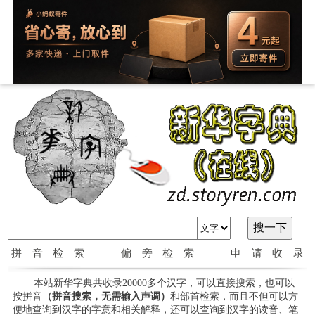
拼音检索
偏旁检索
申请收录
本站新华字典共收录20000多个汉字，可以直接搜索，也可以
按拼音
（拼音搜索，无需输入声调）
和部首检索，而且不但可以方
便地查询到汉字的字意和相关解释，还可以查询到汉字的读音、笔