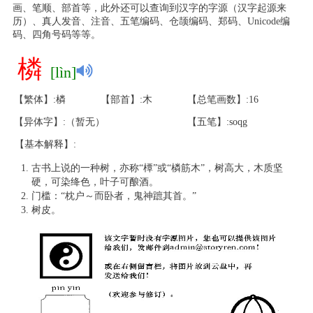
画、笔顺、部首等，此外还可以查询到汉字的字源（汉字起源来
历）、真人发音、注音、五笔编码、仓颉编码、郑码、Unicode编
码、四角号码等等。
橉
[lìn]
【繁体】:橉
【部首】:木
【总笔画数】:16
【异体字】:（暂无）
【五笔】:soqg
【基本解释】:
古书上说的一种树，亦称“橝”或“橉筋木”，树高大，木质坚
硬，可染绛色，叶子可酿酒。
门槛：“枕户～而卧者，鬼神蹠其首。”
树皮。