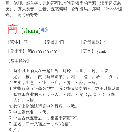
画、笔顺、部首等，此外还可以查询到汉字的字源（汉字起源来
历）、真人发音、注音、五笔编码、仓颉编码、郑码、Unicode编
码、四角号码等等。
商
[shāng]
【繁体】:商
【部首】:口
【总笔画数】:11
【异体字】:
謪
?
?
?
?
?
?
?
?
?
?
?
?
?
?
【五笔】:yumk
【基本解释】:
两个以上的人在一起计划、讨论：～量。～讨。～议。～
定。～榷。～酌（商量斟酌）。相～。磋～。洽～。协～。
买卖，生意：～业。～店。～界。～品。～标。
古指行商（坐商为“贾”，后泛指做买卖的人，亦用以指从事
私营工商业的人）：～人。～贩。～贾（gǔ ㄍㄨˇ）（商
人）。～旅。
数学上指除法运算中的得数：～数。
中国朝代名：～代。
中国古代五音之一，相当于简谱“2”。
星名，二十八宿之一，即“心宿”。
姓。