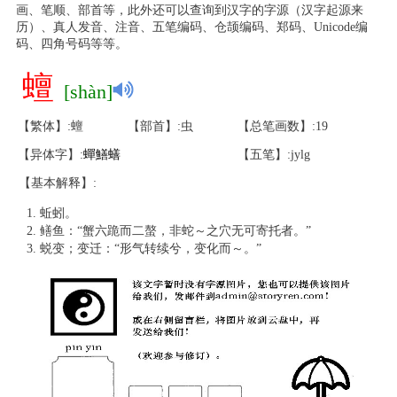
画、笔顺、部首等，此外还可以查询到汉字的字源（汉字起源来
历）、真人发音、注音、五笔编码、仓颉编码、郑码、Unicode编
码、四角号码等等。
蟺
[shàn]
【繁体】:蟺
【部首】:虫
【总笔画数】:19
【异体字】:
蟬
鱔
蟮
【五笔】:jylg
【基本解释】:
蚯蚓。
鳝鱼：“蟹六跪而二螯，非蛇～之穴无可寄托者。”
蜕变；变迁：“形气转续兮，变化而～。”