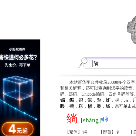
本站新华字典共收录20000多个汉
和相关解释，还可以查询到汉字的读音
码、郑码、Unicode编码、四角号码等
䦂
䥇
䴗
䜩
䴕
㧟
㖞
⺗

，
，
，
，
，
，
，
，
䁖
䙡
䎬
䅟
䏝
䥽
，
，
，
，
，
，亲可
单击
或
绱
[shàng]
【繁体】:緔
【部首】:纟
【总