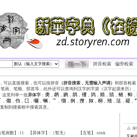
拼音检索
偏旁检索
字，可以直接搜索，也可以按拼音
（拼音搜索，无需输入声调）
和部首检索
、笔画、笔顺、部首等，此外还可以查询到汉字的字源（汉字起源来历）
䶮
䴙
䴘
䴖
䦆
䴔
䞍
䝼
䲡
䲟
等。这里列举一批
异体字
：
，
，
，
，
，
，
，
，
，
，

㑳
㑇
㔾
㘚
㘎
⺌
㥮
㧏
㩳
㧐
㭎
㱮
㳠
䎱
，
，
，
，
，
，
，
，
，
，
，
，
，
，
，
复制到搜索框中搜索其意。
笔画数】:11
【异体字】:（暂无）
【五笔】:ximk