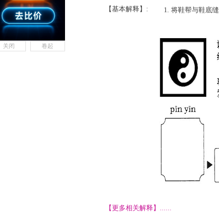
【基本解释】:
将鞋帮与鞋底缝
关闭
卷起
【更多相关解释】......