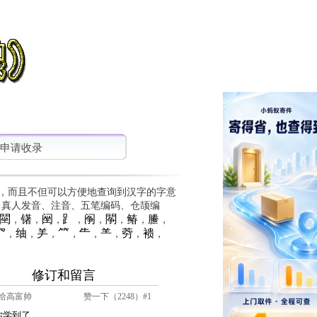
申请收录
，而且不但可以方便地查询到汉字的字意
、真人发音、注音、五笔编码、仓颉编
䦟
䦃
䦷
⻊
䦶
䦛
䲠
䲢
，
，
，
，
，
，
，
，
⺳
䌷
⺶
⺮
⺧
⺷
䓖
䙌
，
，
，
，
，
，
，
，