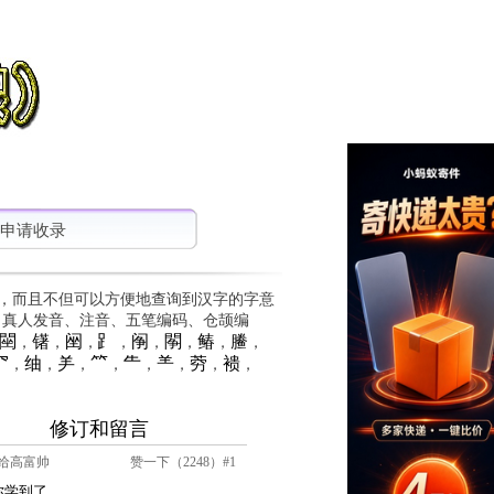
申请收录
，而且不但可以方便地查询到汉字的字意
、真人发音、注音、五笔编码、仓颉编
䦟
䦃
䦷
⻊
䦶
䦛
䲠
䲢
，
，
，
，
，
，
，
，
⺳
䌷
⺶
⺮
⺧
⺷
䓖
䙌
，
，
，
，
，
，
，
，