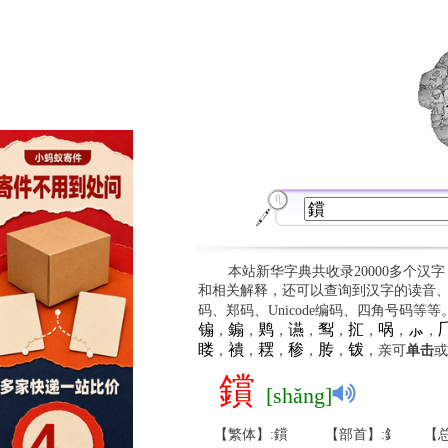
本站新华字典共收录20000多个汉
和相关解释，还可以查询到汉字的读音
码、郑码、Unicode编码、四角号码等
䦂
䥇
䴗
䜩
䴕
㧟
㖞
⺗

，
，
，
，
，
，
，
，
䁖
䙡
䎬
䅟
䏝
䥽
，
，
，
，
，
，亲可
单击
或
鑜
[shǎng]
【繁体】:鑜
【部首】:釒
【总