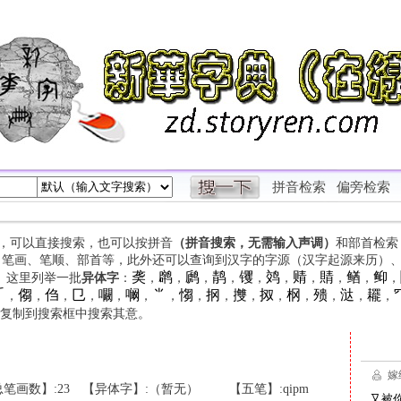
拼音检索
偏旁检索
字，可以直接搜索，也可以按拼音
（拼音搜索，无需输入声调）
和部首检索
、笔画、笔顺、部首等，此外还可以查询到汉字的字源（汉字起源来历）
䶮
䴙
䴘
䴖
䦆
䴔
䞍
䝼
䲡
䲟
等。这里列举一批
异体字
：
，
，
，
，
，
，
，
，
，
，

㑳
㑇
㔾
㘚
㘎
⺌
㥮
㧏
㩳
㧐
㭎
㱮
㳠
䎱
，
，
，
，
，
，
，
，
，
，
，
，
，
，
，
复制到搜索框中搜索其意。
笔画数】:23
【异体字】:（暂无）
【五笔】:qipm