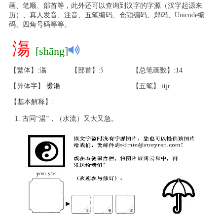
画、笔顺、部首等，此外还可以查询到汉字的字源（汉字起源来
历）、真人发音、注音、五笔编码、仓颉编码、郑码、Unicode编
码、四角号码等等。
漡
[shāng]
【繁体】:漡
【部首】:氵
【总笔画数】:14
【异体字】:
燙
湯
【五笔】:itjr
【基本解释】:
古同“湯”，（水流）又大又急。