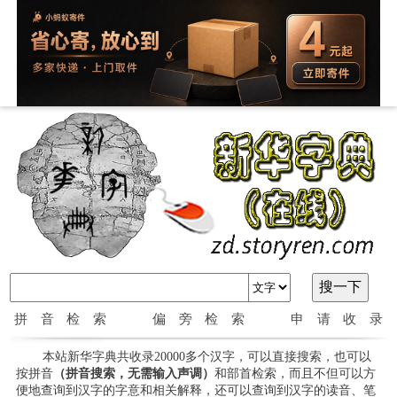
拼音检索
偏旁检索
申请收录
本站新华字典共收录20000多个汉字，可以直接搜索，也可以
按拼音
（拼音搜索，无需输入声调）
和部首检索，而且不但可以方
便地查询到汉字的字意和相关解释，还可以查询到汉字的读音、笔