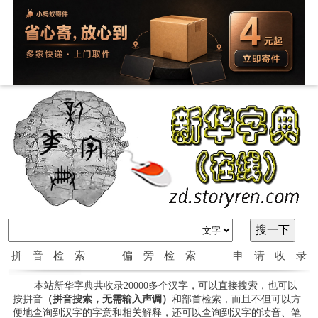
拼音检索
偏旁检索
申请收录
本站新华字典共收录20000多个汉字，可以直接搜索，也可以
按拼音
（拼音搜索，无需输入声调）
和部首检索，而且不但可以方
便地查询到汉字的字意和相关解释，还可以查询到汉字的读音、笔