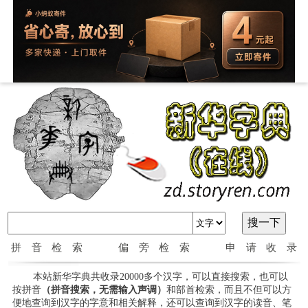
拼音检索
偏旁检索
申请收录
本站新华字典共收录20000多个汉字，可以直接搜索，也可以
按拼音
（拼音搜索，无需输入声调）
和部首检索，而且不但可以方
便地查询到汉字的字意和相关解释，还可以查询到汉字的读音、笔