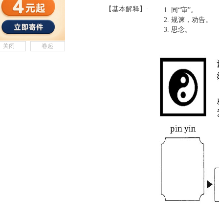
【基本解释】:
同“审”。
规谏，劝告。
思念。
关闭
卷起