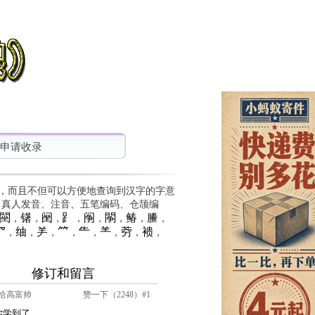
申请收录
，而且不但可以方便地查询到汉字的字意
、真人发音、注音、五笔编码、仓颉编
䦟
䦃
䦷
⻊
䦶
䦛
䲠
䲢
，
，
，
，
，
，
，
，
⺳
䌷
⺶
⺮
⺧
⺷
䓖
䙌
，
，
，
，
，
，
，
，