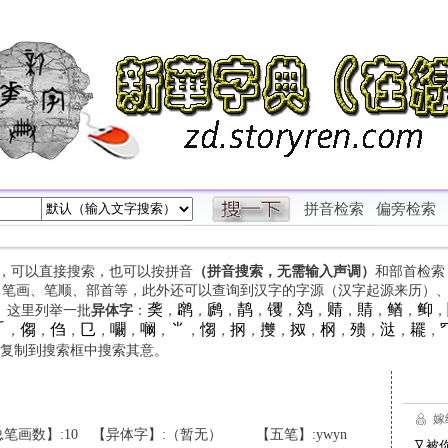
拼音检索
偏旁检索
字，可以直接搜索，也可以按拼音
（拼音搜索，无需输入声调）
和部首检索
、笔画、笔顺、部首等，此外还可以查询到汉字的字源（汉字起源来历）
䶮
䴙
䴘
䴖
䦆
䴔
䞍
䝼
䲡
䲟
等。这里列举一批
异体字
：
，
，
，
，
，
，
，
，
，
，

㑳
㑇
㔾
㘚
㘎
⺌
㥮
㧏
㩳
㧐
㭎
㱮
㳠
䎱
，
，
，
，
，
，
，
，
，
，
，
，
，
，
，
复制到搜索框中搜索其意。
笔画数】:10
【异体字】:（暂无）
【五笔】:ywyn