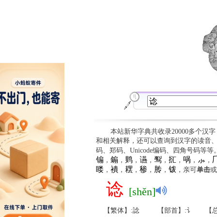
本站新华字典共收录20000多个汉
和相关解释，还可以查询到汉字的读音
码、郑码、Unicode编码、四角号码等
䦂
䥇
䴗
䜩
䴕
㧟
㖞
⺗

，
，
，
，
，
，
，
，
䁖
䙡
䎬
䅟
䏝
䥽
，
，
，
，
，
，亲可
单击
或
谂
[shěn]
【繁体】:諗
【部首】:讠
【总