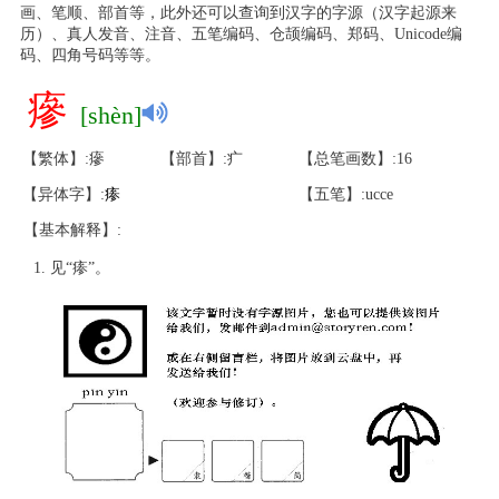
画、笔顺、部首等，此外还可以查询到汉字的字源（汉字起源来
历）、真人发音、注音、五笔编码、仓颉编码、郑码、Unicode编
码、四角号码等等。
瘮
[shèn]
【繁体】:瘮
【部首】:疒
【总笔画数】:16
【异体字】:
瘆
【五笔】:ucce
【基本解释】:
见“瘆”。