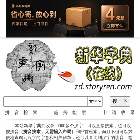
拼音检索
偏旁检索
申请收录
本站新华字典共收录20000多个汉字，可以直接搜索，也可以
按拼音
（拼音搜索，无需输入声调）
和部首检索，而且不但可以方
便地查询到汉字的字意和相关解释，还可以查询到汉字的读音、笔