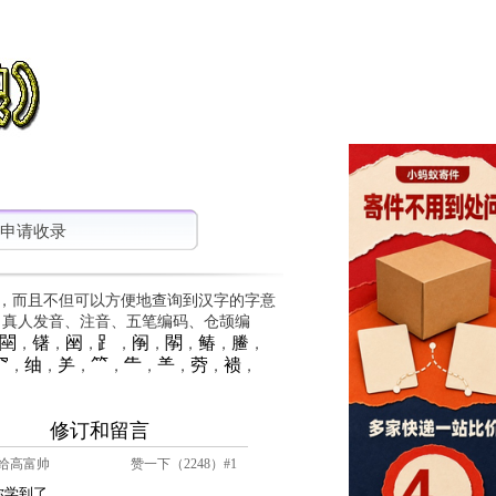
申请收录
，而且不但可以方便地查询到汉字的字意
、真人发音、注音、五笔编码、仓颉编
䦟
䦃
䦷
⻊
䦶
䦛
䲠
䲢
，
，
，
，
，
，
，
，
⺳
䌷
⺶
⺮
⺧
⺷
䓖
䙌
，
，
，
，
，
，
，
，