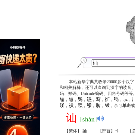
本站新华字典共收录20000多个汉
和相关解释，还可以查询到汉字的读音
码、郑码、Unicode编码、四角号码等
䦂
䥇
䴗
䜩
䴕
㧟
㖞
⺗

，
，
，
，
，
，
，
，
䁖
䙡
䎬
䅟
䏝
䥽
，
，
，
，
，
，亲可
单击
或
讪
[shàn]
【繁体】:訕
【部首】:讠
【总