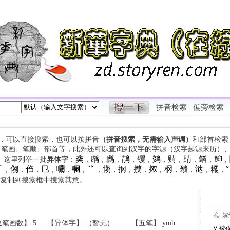
拼音检索
偏旁检索
字，可以直接搜索，也可以按拼音
（拼音搜索，无需输入声调）
和部首检索
、笔画、笔顺、部首等，此外还可以查询到汉字的字源（汉字起源来历）
䶮
䴙
䴘
䴖
䦆
䴔
䞍
䝼
䲡
䲟
等。这里列举一批
异体字
：
，
，
，
，
，
，
，
，
，
，

㑳
㑇
㔾
㘚
㘎
⺌
㥮
㧏
㩳
㧐
㭎
㱮
㳠
䎱
，
，
，
，
，
，
，
，
，
，
，
，
，
，
，
复制到搜索框中搜索其意。
笔画数】:5
【异体字】:（暂无）
【五笔】:ymh