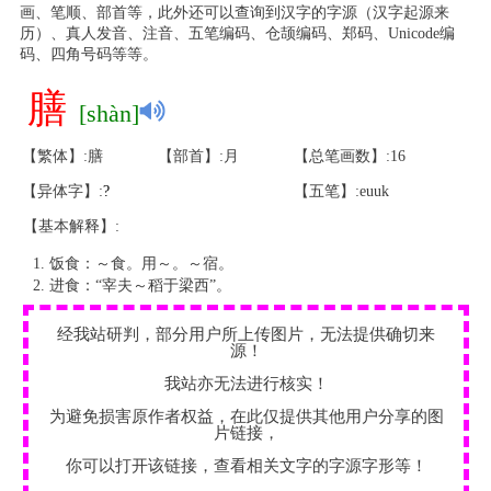
画、笔顺、部首等，此外还可以查询到汉字的字源（汉字起源来
历）、真人发音、注音、五笔编码、仓颉编码、郑码、Unicode编
码、四角号码等等。
膳
[shàn]
【繁体】:膳
【部首】:月
【总笔画数】:16
【异体字】:
?
【五笔】:euuk
【基本解释】:
饭食：～食。用～。～宿。
进食：“宰夫～稻于梁西”。
经我站研判，部分用户所上传图片，无法提供确切来
源！
我站亦无法进行核实！
为避免损害原作者权益，在此仅提供其他用户分享的图
片链接，
你可以打开该链接，查看相关文字的字源字形等！