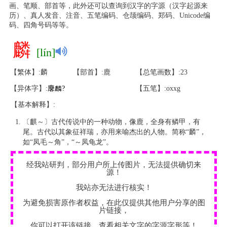
画、笔顺、部首等，此外还可以查询到汉字的字源（汉字起源来
历）、真人发音、注音、五笔编码、仓颉编码、郑码、Unicode编
码、四角号码等等。
麟
[lín]
【繁体】:麟
【部首】:鹿
【总笔画数】:23
【异体字】:
麐
麟
?
【五笔】:oxxg
【基本解释】:
〔麒～〕古代传说中的一种动物，像鹿，全身有鳞甲，有
尾。古代以其象征祥瑞，亦用来喻杰出的人物。简称“麟”，
如“凤毛～角”，“～凤龟龙”。
经我站研判，部分用户所上传图片，无法提供确切来
源！
我站亦无法进行核实！
为避免损害原作者权益，在此仅提供其他用户分享的图
片链接，
你可以打开该链接，查看相关文字的字源字形等！