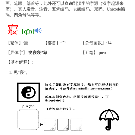
画、笔顺、部首等，此外还可以查询到汉字的字源（汉字起源来
历）、真人发音、注音、五笔编码、仓颉编码、郑码、Unicode编
码、四角号码等等。
寢
[qǐn]
【繁体】:㝲
【部首】:宀
【总笔画数】:14
【异体字】:
寑
寝
寖
?
㝲
【五笔】:puvc
【基本解释】:
见“寝”。