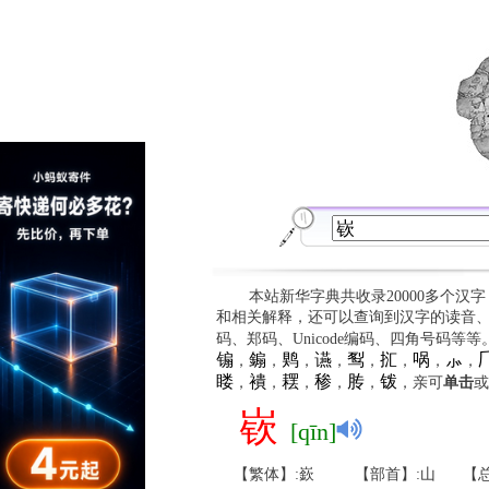
本站新华字典共收录20000多个汉
和相关解释，还可以查询到汉字的读音
码、郑码、Unicode编码、四角号码等
䦂
䥇
䴗
䜩
䴕
㧟
㖞
⺗

，
，
，
，
，
，
，
，
䁖
䙡
䎬
䅟
䏝
䥽
，
，
，
，
，
，亲可
单击
或
嵚
[qīn]
【繁体】:嶔
【部首】:山
【总