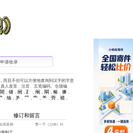
申请收录
，而且不但可以方便地查询到汉字的字意
、真人发音、注音、五笔编码、仓颉编
䦟
䦃
䦷
⻊
䦶
䦛
䲠
䲢
，
，
，
，
，
，
，
，
⺳
䌷
⺶
⺮
⺧
⺷
䓖
䙌
，
，
，
，
，
，
，
，