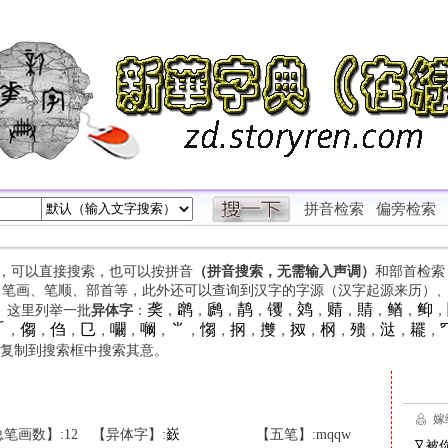
拼音检索
偏旁检索
字，可以直接搜索，也可以按拼音
（拼音搜索，无需输入声调）
和部首检索
、笔画、笔顺、部首等，此外还可以查询到汉字的字源（汉字起源来历）
䶮
䴙
䴘
䴖
䦆
䴔
䞍
䝼
䲡
䲟
等。这里列举一批
异体字
：
，
，
，
，
，
，
，
，
，
，

㑳
㑇
㔾
㘚
㘎
⺌
㥮
㧏
㩳
㧐
㭎
㱮
㳠
䎱
，
，
，
，
，
，
，
，
，
，
，
，
，
，
，
复制到搜索框中搜索其意。
笔画数】:12
【异体字】:
嶔
【五笔】:mqqw