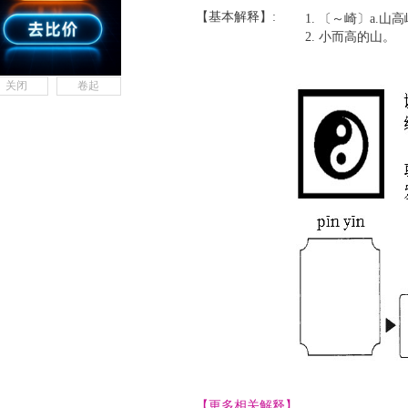
【基本解释】:
〔～崎〕a.山
小而高的山。
关闭
卷起
【更多相关解释】......