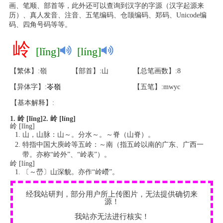
画、笔顺、部首等，此外还可以查询到汉字的字源（汉字起源来
历）、真人发音、注音、五笔编码、仓颉编码、郑码、Unicode编
码、四角号码等等。
岭
[lǐng]
[líng]
【繁体】:嶺
【部首】:山
【总笔画数】:8
【异体字】:
岺
嶺
【五笔】:mwyc
【基本解释】:
1. 岭 [lǐng]
2. 岭 [líng]
岭 [lǐng]
山，山脉：山～。分水～。～脊（山脊）。
特指中国大庾岭等五岭：～南（指五岭以南的广东、广西一
带。亦称“岭外”、“岭表”）。
岭 [líng]
〔～嵤〕山深貌。亦作“岭巆”。
经我站研判，部分用户所上传图片，无法提供确切来
源！
我站亦无法进行核实！