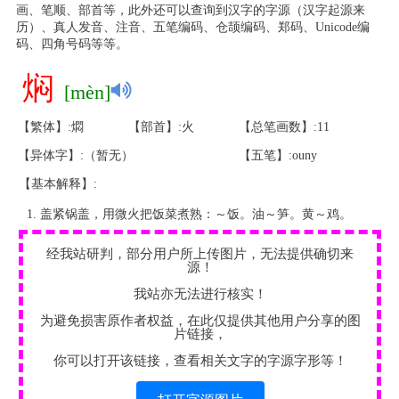
画、笔顺、部首等，此外还可以查询到汉字的字源（汉字起源来
历）、真人发音、注音、五笔编码、仓颉编码、郑码、Unicode编
码、四角号码等等。
焖
[mèn]
【繁体】:燜
【部首】:火
【总笔画数】:11
【异体字】:（暂无）
【五笔】:ouny
【基本解释】:
盖紧锅盖，用微火把饭菜煮熟：～饭。油～笋。黄～鸡。
经我站研判，部分用户所上传图片，无法提供确切来
源！
我站亦无法进行核实！
为避免损害原作者权益，在此仅提供其他用户分享的图
片链接，
你可以打开该链接，查看相关文字的字源字形等！