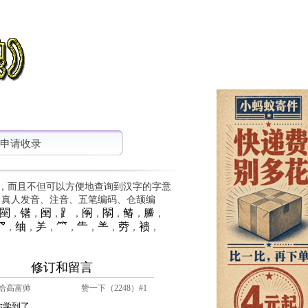
申请收录
，而且不但可以方便地查询到汉字的字意
、真人发音、注音、五笔编码、仓颉编
䦟
䦃
䦷
⻊
䦶
䦛
䲠
䲢
，
，
，
，
，
，
，
，
⺳
䌷
⺶
⺮
⺧
⺷
䓖
䙌
，
，
，
，
，
，
，
，