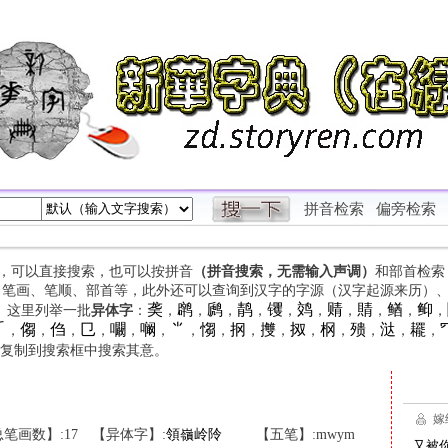
拼音检索
偏旁检索
字，可以直接搜索，也可以按拼音
（拼音搜索，无需输入声调）
和部首检索
、笔画、笔顺、部首等，此外还可以查询到汉字的字源（汉字起源来历）
䶮
䴙
䴘
䴖
䦆
䴔
䞍
䝼
䲡
䲟
等。这里列举一批
异体字
：
，
，
，
，
，
，
，
，
，
，

㑳
㑇
㔾
㘚
㘎
⺌
㥮
㧏
㩳
㧐
㭎
㱮
㳠
䎱
，
，
，
，
，
，
，
，
，
，
，
，
，
，
，
复制到搜索框中搜索其意。
笔画数】:17
【异体字】:
領
嶺
岭
阾
【五笔】:mwym