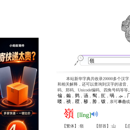
本站新华字典共收录20000多个汉
和相关解释，还可以查询到汉字的读音
码、郑码、Unicode编码、四角号码等
䦂
䥇
䴗
䜩
䴕
㧟
㖞
⺗

，
，
，
，
，
，
，
，
䁖
䙡
䎬
䅟
䏝
䥽
，
，
，
，
，
，亲可
单击
或
嶺
[lǐng]
【繁体】:嶺
【部首】:山
【总