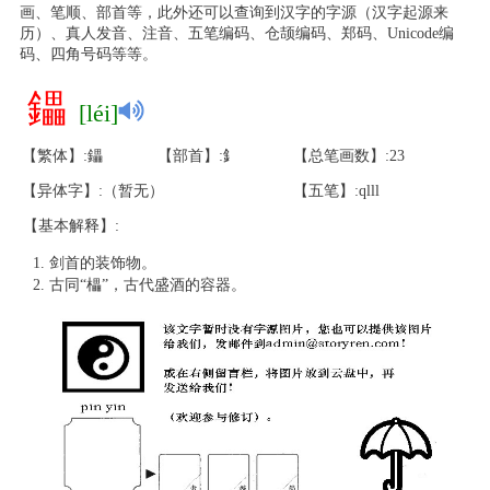
画、笔顺、部首等，此外还可以查询到汉字的字源（汉字起源来
历）、真人发音、注音、五笔编码、仓颉编码、郑码、Unicode编
码、四角号码等等。
鑘
[léi]
【繁体】:鑘
【部首】:釒
【总笔画数】:23
【异体字】:（暂无）
【五笔】:qlll
【基本解释】:
剑首的装饰物。
古同“櫑”，古代盛酒的容器。