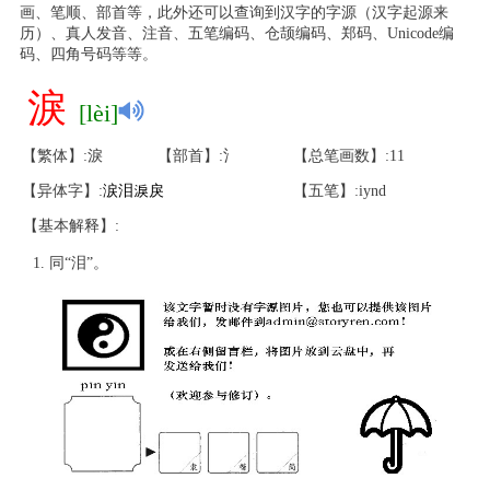
画、笔顺、部首等，此外还可以查询到汉字的字源（汉字起源来
历）、真人发音、注音、五笔编码、仓颉编码、郑码、Unicode编
码、四角号码等等。
淚
[lèi]
【繁体】:淚
【部首】:氵
【总笔画数】:11
【异体字】:
涙
泪
淚
戾
【五笔】:iynd
【基本解释】:
同“泪”。