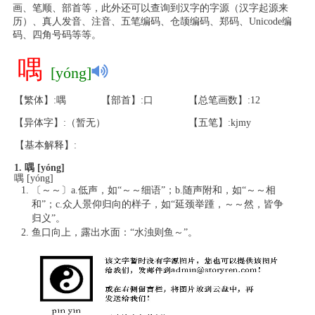
画、笔顺、部首等，此外还可以查询到汉字的字源（汉字起源来
历）、真人发音、注音、五笔编码、仓颉编码、郑码、Unicode编
码、四角号码等等。
喁
[yóng]
【繁体】:喁
【部首】:口
【总笔画数】:12
【异体字】:（暂无）
【五笔】:kjmy
【基本解释】:
1. 喁 [yóng]
喁 [yóng]
〔～～〕a.低声，如“～～细语”；b.随声附和，如“～～相
和”；c.众人景仰归向的样子，如“延颈举踵，～～然，皆争
归义”。
鱼口向上，露出水面：“水浊则鱼～”。