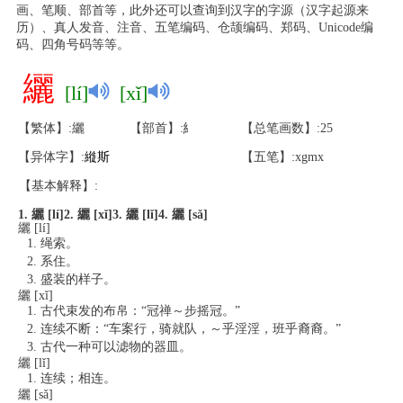
画、笔顺、部首等，此外还可以查询到汉字的字源（汉字起源来
历）、真人发音、注音、五笔编码、仓颉编码、郑码、Unicode编
码、四角号码等等。
纚
[lí]
[xǐ]
【繁体】:纚
【部首】:糹
【总笔画数】:25
【异体字】:
縰
斯
【五笔】:xgmx
【基本解释】:
1. 纚 [lí]
2. 纚 [xǐ]
3. 纚 [lǐ]
4. 纚 [sǎ]
纚 [lí]
绳索。
系住。
盛装的样子。
纚 [xǐ]
古代束发的布帛：“冠禅～步摇冠。”
连续不断：“车案行，骑就队，～乎淫淫，班乎裔裔。”
古代一种可以滤物的器皿。
纚 [lǐ]
连续；相连。
纚 [sǎ]