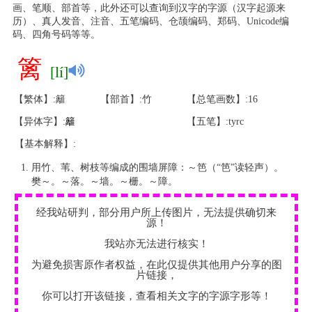
画、笔顺、部首等，此外还可以查询到汉字的字源（汉字起源来
历）、真人发音、注音、五笔编码、仓颉编码、郑码、Unicode编
码、四角号码等等。
篱
[lí]
【繁体】:籬
【部首】:竹
【总笔画数】:16
【异体字】:
籬
【五笔】:tyrc
【基本解释】:
用竹、苇、树枝等编成的围墙屏障：～笆（“笆”读轻声）。
樊～。～落。～墙。～栅。～障。
经我站研判，部分用户所上传图片，无法提供确切来
源！
我站亦无法进行核实！
为避免损害原作者权益，在此仅提供其他用户分享的图
片链接，
你可以打开该链接，查看相关文字的字源字形等！