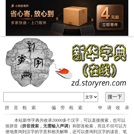
拼音检索
偏旁检索
申请收录
本站新华字典共收录20000多个汉字，可以直接搜索，也可以
按拼音
（拼音搜索，无需输入声调）
和部首检索，而且不但可以方
便地查询到汉字的字意和相关解释，还可以查询到汉字的读音、笔