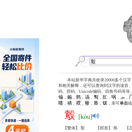
本站新华字典共收录20000多个汉
和相关解释，还可以查询到汉字的读音
码、郑码、Unicode编码、四角号码等
䦂
䥇
䴗
䜩
䴕
㧟
㖞
⺗

，
，
，
，
，
，
，
，
䁖
䙡
䎬
䅟
䏝
䥽
，
，
，
，
，
，亲可
单击
或
鷇
[kòu]
【繁体】:鷇
【部首】:鳥
【总