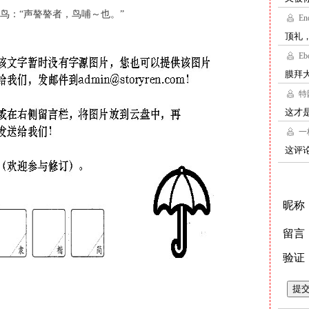
鸟：“声謷謷者，鸟哺～也。”