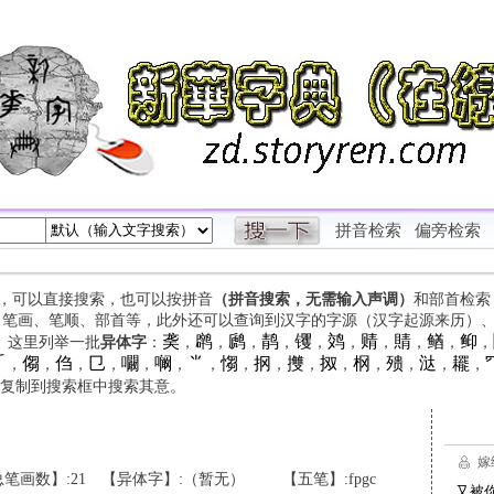
拼音检索
偏旁检索
字，可以直接搜索，也可以按拼音
（拼音搜索，无需输入声调）
和部首检索
、笔画、笔顺、部首等，此外还可以查询到汉字的字源（汉字起源来历）
䶮
䴙
䴘
䴖
䦆
䴔
䞍
䝼
䲡
䲟
等。这里列举一批
异体字
：
，
，
，
，
，
，
，
，
，
，

㑳
㑇
㔾
㘚
㘎
⺌
㥮
㧏
㩳
㧐
㭎
㱮
㳠
䎱
，
，
，
，
，
，
，
，
，
，
，
，
，
，
，
复制到搜索框中搜索其意。
笔画数】:21
【异体字】:（暂无）
【五笔】:fpgc