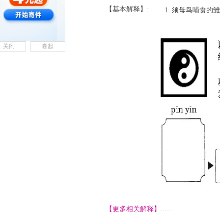
【基本解释】:
须母鸟哺食的雏
关闭
卷起
【更多相关解释】......