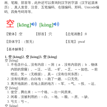
画、笔顺、部首等，此外还可以查询到汉字的字源（汉字起源来
历）、真人发音、注音、五笔编码、仓颉编码、郑码、Unicode编
码、四角号码等等。
空
[kōng]
[kòng]
【繁体】:空
【部首】:穴
【总笔画数】:8
【异体字】:（暂无）
【五笔】:pwaf
【基本解释】:
1. 空 [kōng]
2. 空 [kòng]
3. 空 [kǒng]
空 [kōng]
不包含什么，没有内容：～洞（ａ．没有内容的；ｂ．物体
内部的窟窿）。～泛。～话。～旷。～乏。～～如也。～前
绝后。凭～（无根据）。真～（没有任何东西）。
没有结果的，白白地：～跑了一趟。～口无凭。
离开地面的，在地上面的地方：～军。～气。～投。～运。
空 [kòng]
使空，腾出来：～一个格。～出一间房来。
闲着，没被利用的：～白。～地。～额。～房。～缺。
亏欠：亏～。
空 [kǒng]