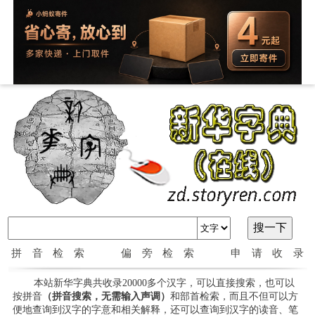
拼音检索
偏旁检索
申请收录
本站新华字典共收录20000多个汉字，可以直接搜索，也可以
按拼音
（拼音搜索，无需输入声调）
和部首检索，而且不但可以方
便地查询到汉字的字意和相关解释，还可以查询到汉字的读音、笔