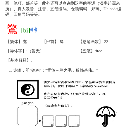
画、笔顺、部首等，此外还可以查询到汉字的字源（汉字起源来
历）、真人发音、注音、五笔编码、仓颉编码、郑码、Unicode编
码、四角号码等等。
鷩
[bì]
【繁体】:鷩
【部首】:鳥
【总笔画数】:22
【异体字】:（暂无）
【五笔】:itqo
【基本解释】:
赤雉，即“锦鸡”：“背负～鸟之毛，服饰甚伟。”