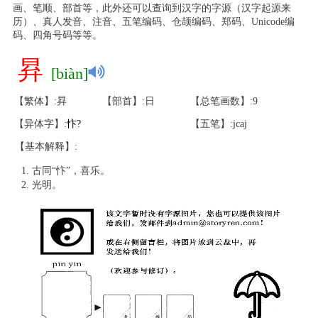
画、笔顺、部首等，此外还可以查询到汉字的字源（汉字起源来
历）、真人发音、注音、五笔编码、仓颉编码、郑码、Unicode编
码、四角号码等等。
昪
[biàn]
【繁体】:昪
【部首】:日
【总笔画数】:9
【异体字】:
忭
?
【五笔】:jcaj
【基本解释】:
古同“忭”，喜乐。
光明。