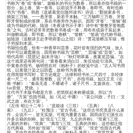
书称为“卷”或“卷轴”。篇幅长的书分为数卷，所以卷亦指书籍的一
部分，如上卷、第一卷等。以前说手不释卷，卷即书。有时也称
书为“书卷”。韩愈《送诸葛觉往随州读书》诗说：“鄴侯家多书，
插架三万轴。一一悬牙签，新若手末触。”三万轴即三万卷。牙签
即牙骨制成的签牌，系在书卷旁作为标识。因而“牙签”、“签轴”都
成为书籍的代称。陆游《冬夜读书示子聿》诗中有“整整牙签饱蠹
鱼”之句。古时还常常把数卷书卷成一束，用布帛或袋子装起来，
叫做帙或函，即书套。所以“卷帙”、“签帙”、“签函”也代称书籍。
如陆游《送猷讲主赴李明府姜山之招》诗：“贯花签帙压车辕，惟
子穷探到本源。”
书籍怕虫蠹，恰有一种香草叫芸香，花叶皆有强烈的气味，放人
书中可以避蠹驱虫，因而称书籍为“芸帙”、“ 芸编”或“芸签”。如
明代高明《琵琶记·副末开场》：“秋灯明翠幕，夜案览芸编。”在
这个戏里还有两句词：“黄卷看来消白日，朱弦动处引清风。”其
中黄卷亦指书。杨明照在对《抱朴子》的校笺中说：“古人写书用
纸，以黄蘖汁染之以防蠹，故称书为黄卷。”
在用简牍书写时，官方还规定，法律和经书长二尺四寸，非经律
者一尺二寸，通常取整数，说“尺书”，亦指书籍。如汉王充《论
衡·书解》：“秦虽无道，不燔诸子，诸子尺书，文篇俱在。”(燔
fan音烦，焚烧。)
古代书于木版书都是方形，把简联起来称册或策。所以“方
册”、“方策”也指书籍。如《礼记·中庸》：“哀公问政，子曰：‘文
武之政，布在方策’。”
《左传·昭公十二年》：“是能读《三坟》、《五典》、《八
索》、《九丘》。”杜预注：“皆古书名。”这些古书究竟是什么著
作，众说不一，皆无实据。可视为重要古籍。因而由它们派生出
许多古籍的别称。如“坟丘”(三坟、九丘的并称)、“坟索”(三坟、
八索的并称)、“坟典”、“典坟”(三坟、五典的并称)，这些都泛指
古代典籍。另外如“坟籍”、“坟策”、“坟素”、“坟史”也指古代典
籍。其中坟史指典籍、史书。《抱朴子·逸民》：“穷览坟索，著