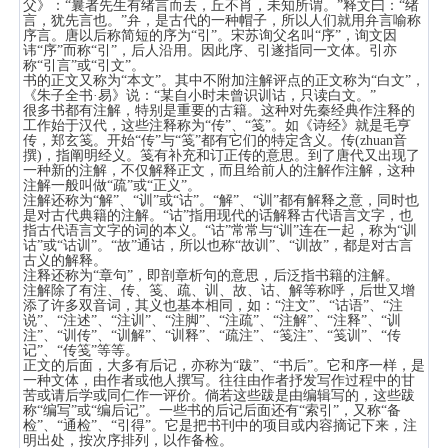
父》：“曩者先生有绪言而去，丘不肖，未知所谓。”释文曰：“绪
言，犹先言也。”弁，是古代的一种帽子，所以人们就用弁言喻称
序言。唐以后称简短的序为“引”。宋苏询父名叫“序”，询文因
讳“序”而称“引”，后人沿用。因此序、引遂指同一文体。引亦
称“引言”或“引文”。
书的正文又称为“本文”。其中不附加注解评点的正文称为“白文”，
《朱子全书·易》说：“某自小时未曾识训诂，只读白文。”
很多书都有注解，特别是重要的古籍。这种对先秦经典作注释的
工作始于汉代，这些注释称为“传”、“笺”。如《诗经》就是毛亨
传，郑玄笺。开始“传”与“笺”都有它们的特定含义。传(zhuan音
撰)，指阐明经义。笺有补充和订正传的意思。到了唐代又出现了
一种新的注解，不仅解释正文，而且给前人的注解作注解，这种
注解一般叫做“疏”或“正义”。
注解还称为“解”、“训”或“诂”。“解”、“训”都有解释之意，同时也
是对古代典籍的注解。“诂”指用现代的话解释古代语言文字，也
指古代语言文字的词的本义。“诂”常常与“训”连在一起，称为“训
诂”或“诂训”。“故”通诂，所以也称“故训”、“训故”，都是对古言
古义的解释。
注释还称为“章句”，即剖章析句的意思，后泛指书籍的注解。
注解除了有注、传、笺、疏、训、故、诂、解等称呼，后世又增
添了许多双音词，其义也基本相同，如：“注文”、“诂语”、“注
说”、“注述”、“注训”、“注脚”、“注疏”、“注解”、“注释”、“训
注”、“训传”、“训解”、“训释”、“疏注”、“笺注”、“笺训”、“传
记”、“传笺”等等。
正文的后面，大多有后记，亦称为“跋”、“书后”。它和序一样，是
一种文体，由作者或他人撰写。往往由作者抒发写作过程中的甘
苦或请后学或同仁作一评价。倘若这些跋是由编辑写的，这些跋
称“编写”或“编后记”。一些书的后记后面还有“索引”，又称“备
检”、“通检”、“引得”。它是把书刊中的项目或内容摘记下来，注
明出处，按次序排列，以作备检。