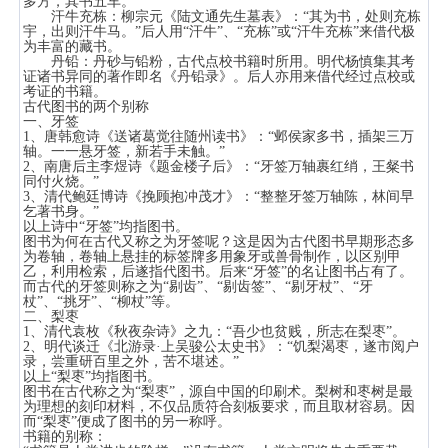
多方，其书五车。”
汗牛充栋：柳宗元《陆文通先生墓表》：“其为书，处则充栋
宇，出则汗牛马。”后人用“汗牛”、“充栋”或“汗牛充栋”来借代极
为丰富的藏书。
丹铅：丹砂与铅粉，古代点校书籍时所用。明代杨慎集其考
证诸书异同的著作即名《丹铅录》。后人亦用来借代经过点校或
考证的书籍。
古代图书的两个别称
一、牙签
1、唐韩愈诗《送诸葛觉往随州读书》：“邺侯家多书，插架三万
轴。一一悬牙签，新若手未触。”
2、南唐后主李煜诗《题金楼子后》：“牙签万轴裹红绡，王粲书
同付火烧。”
3、清代鲍廷博诗《挽顾抱冲茂才》：“整整牙签万轴陈，林间早
乞著书身。”
以上诗中“牙签”均指图书。
图书为何在古代又称之为牙签呢？这是因为古代图书早期形态多
为卷轴，卷轴上悬挂的标签牌多用象牙或兽骨制作，以区别甲
乙，利用检索，后遂指代图书。后来“牙签”的名让图书占有了。
而古代的牙签则称之为“剔齿”、“剔齿签”、“剔牙杖”、“牙
杖”、“挑牙”、“柳杖”等。
二、梨枣
1、清代袁枚《秋夜杂诗》之九：“吾少也贫贱，所志在梨枣”。
2、明代谈迁《北游录·上吴骏公太史书》：“饥梨渴枣，遂市阅户
录，尝重研百里之外，苦不堪述。”
以上“梨枣”均指图书。
图书在古代称之为“梨枣”，源自中国的印刷术。梨树和枣树是最
为理想的刻印材料，不仅品质符合刻板要求，而且取材容易。因
而“梨枣”便成了图书的另一称呼。
书籍的别称：