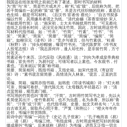
我国远在纸张发明之前就已有了著述。那时书写的材料
为“简”与“帛”。简是竹片或木片，称“札”或“牍”，后统称为简。把
若干简编在一起的称“策”或“册”。帛是古代丝织物的统称，素是白
色生绢，都是书写材料。《后汉书·宦者传·蔡伦》：“自古书契多
编以竹简，其用嫌帛者谓之为纸。”清代俞樾《茶香室续钞·宋人
书贴犹用竹简》说：“南宋初，士大夫书翰犹用竹简。”可见蔡伦
造纸之后很长时间，还没完全淘汰竹简。因此，古时就用这些书
写材料代指书籍。如：“竹帛”、“竹简”、“竹素”、“竹书”、“书
策”、“简素”、“简策”、“简册”、“简牍”、“简编”、“编简”、“简
籍”。如柳宗元《读书》诗：“竞夕与谁言，但与竹素俱。”杜甫
《秋野》诗：“掉头纱帽侧，曝背竹书光。”清代陈梦宵《作书友
人投笔志恨》诗：“我志原何许，逢人却乞怜。是非留竹简，方寸
付苍天。”
简素还有个来历。汉代应劭《风俗通》说：“刘向为孝成皇帝典校
书籍，皆先书竹，为易刊定，可缮写者以上素也。今东观书，付
素也。”后来就以“简素”称书籍。
简册、简策相同，既指书籍，又指史籍。如宋代曾巩《寄赵官
保》诗：“素书谠言留简册，高情清兴入林泉。”谠言，正直的言
论。
简编、简籍、编简亦指书籍。如韩愈《符读书城南》诗：“灯火稍
可亲，简编可卷舒。”唐代陈元光《太母魏氏半径题石》诗：“清
贞蜚简籍，规范肃门楣。”
书写用的竹简也叫“青简”、“汗简”。古时用竹简写书之前，先以火
炙简使其出汗，使竹青易写，也不为虫蠹，名为杀青。所以称“青
简”、“汗青”或“汗简”，也代指书籍、史册。如文天样名句：“人生
自古谁无死，留取丹心照汗青。”严复《和荆公》：“橙火年年作
近邻，韦编汗简苦阵阵。”
前诗中的“韦编”一词出于《史记·孔子世家》：“孔子晚而喜《易》
……读《易》，韦编三绝。”韦指皮绳，古时用皮绳把写好的简编
缀成册叫“韦编”。后来就称《易经》为韦编，进而又泛指一切古