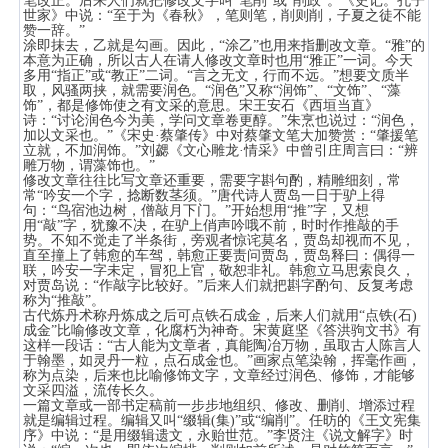
笔改正。后来人们就把修改文字叫“笔削”或“削政”。《史记。孔子
世家》中说：“至于为《春秋》，笔则笔，削则削，子夏之徒不能
赞一辞。”
涂即抹去，乙就是勾画。因此，“涂乙”也用来指删改文章。“雅”的
本意为正确，所以古人在请人修改文章时也用“雅正”一词。今天
多用“指正”或“教正”二词。“言之无文，行而不远。”想要文质半
取，风骚两挟，就需要润色。“润色”又称“润饰”、“文饰”、“藻
饰”，都是修饰使之有文采的意思。宋王安石《西垣当直》
诗：“讨论润色今为美，学问文章卷更醇。”朱烹也说过：“润色，
加以文采也。”《宋史·蔡肇传》中对蔡肇文笔大加赞赏：“肇援笔
立就，不加润饰。”刘勰《文心雕龙·情采》中曾引庄周言曰：“辨
雕万物，谓藻饰也。”
修改文章往往比写文章还重要，需要字斟句酌，精雕细刻，常
常“吟安一个字，捻断数茎须。”唐代诗人贾岛一日于驴上得
句：“鸟宿池边树，僧敲月下门。”开始想用“推”字，又想
用“敲”字，犹豫不决，在驴上俏声吟哦不前，时时作推敲的手
势。不知不觉走了半条街，旁观者惊诧莫名，贾岛却视而不见，
直至撞上了韩愈的车驾，韩愈正要责问贾岛，贾岛释曰：偶得一
联，吟安一字未定，冒犯上官，敬恕非礼。韩愈立马思索良久，
对贾岛说：“作敲字比较好。”后来人们就把斟字酌句、反复考虑
称为“推敲”。
古代炼丹术称丹炼成之后可点铁石成金，后来人们就用“点铁(石)
成金”比喻修改文章，化腐朽为神奇。宋黄庭坚《答洪驹文书》有
这样一段话：“古人能为文章者，真能陶冶万物，虽取古人陈言人
于翰墨，如灵丹一粒，点石成金也。”画家点笔染翰，挥毫作画，
称为点染，后来也比喻修饰文字，文章经过润色、修饰，才能够
文采四溢，流传长久。
一篇文章或一部书定稿前一步步地组织、修改、删削、增添过程
就是编辑过程。编辑又叫“缀辑(集)”或“编削”。任昉的《王文宪集
序》中说：“是用缀辑遗文，永贻世范。”李贤注《说文解字》时