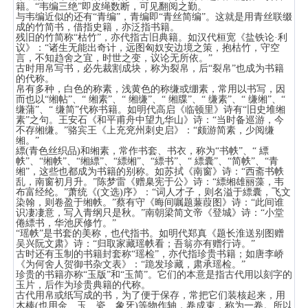
籍。“韦编三绝”即皮绳数断，可见翻阅之勤。
与韦编近似的还有“青编”，青编即“青丝简编”。这就是用青丝联缀
成的竹简书，借指史籍，亦泛指书籍。
残旧的竹简称“枯竹”，亦代指古旧典籍。如汉代桓宽《盐铁论·利
议》：“诸生无能出奇计，远图匈奴安边境之策，抱枯竹，守空
言，不知趋舍之宜，时世之变，议论无所依。”
古时用帛写书，必先裁割成块，称为裂帛，后“裂帛”也成为书籍
的代称。
帛有多种，白色的称素，浅黄色的称缣或绷素，常用以书写，因
而也以“缃帖”、“ 缃素”、“ 缃缣”、“ 缃牒”、“ 缣素”、“ 缣缃”、“
缣蒲”、“ 缣简”代称书籍。如明代高启《临顿里》诗有“旧史堆缃
素”之句。王安石《和平甫舟中望九华山》诗：“当时备巡游，今
不存缃缣。”骆宾王《上充兖州刺史启》：“颇游简素，少阅缣
缃。”
縹(青色丝织品)和缃素，常作书套、书衣，称为“书帙”、“ 縹
帙”、“缃帙”、“缃縹”、“縹缃”、“縹书”、“ 縹囊”、“简帙”、“青
缃”，这些也都成为书籍的别称。如苏拭《南窗》诗：“西斋书帙
乱，南窗初月升。”陈梦雷《赠臬宪于公》诗：“縹缃雄丽藻，韦
布富经纶。”萧统《(文选)序》：“词人才子，则名溢于縹囊，飞文
染翰，则卷盈于缃帙。”蔡有守《晦间嘱题蒹葭图》诗：“此间谁
识凄凄意，写入青纲只是秋。”南朝梁简文帝《登城》诗：“小堂
倦縹书，华池厌修竹。”
“瑶帙”是书套的美称，也代指书。如明代郑真《题长淮送别图赠
吴兴阮文肃》诗：“归取家藏瑶帙看；吾翁亦有赠行诗。”
古时还有玉制的书籍封套称“瑶检”，亦代指珍贵书籍；如唐李峤
《为何舍人贺御书杂文表》：“跪发珍藏，肃承瑶检。”
珍贵的书籍亦称“玉版”和“玉简”。它们的本意是指古代用以刻字的
玉片，后作为珍贵典籍的代称。
古代用帛或纸写成的书，为了便于保存，常把它们装核起来，用
木棒(也用金、玉、瓷、象牙)等物作轴，卷成束，称为一卷。所以