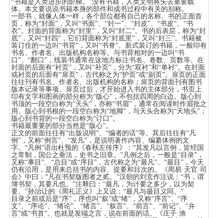
“书籍是人类进步的阶梯。”没有书籍，人类文明将失去重要载
体。本文要说说书籍本身的部件和成书过程中有关的别称。
一部书，就像人体一样，各个部位都有自己的名称。书的正面首
页，称为“封面”，又叫“书面”、“封一”、“封皮”、“书皮”、“书
衣”。封面的背面称为“封里”，又叫“封二”。书的后表层，称为“封
底”，又叫“封四”，它们背面称为“封底里”，又叫“封三”。书籍被
装订住的一边叫“书背”，又叫“书脊”。新式装订的书籍，一般印有
书名、作者名、出版机构名称等。与书背相对的一边叫“书
口”、“翻口”，线装书通常在这地方标注书名、卷数、页数等。在
封面的后面有“衬页”，又叫“补页”，分为“双衬”和“单衬”。在封面
或衬页的后面有“扉页”，古代称之为“护页”或“副页”。扉页的正面
往往刊有书名、作者名、出版机构的名称；扉页的背面刊有图书
版本记录等事项。扉页过后，才开始进入书的主体部分，书页上
印有文字和图画的部分称为“版心”，不包括四周的白边。版心到
书顶的一段空白称为“天头”，亦称“书眉”，通常在阅读时作眉批之
用。版心到书根的一段空白称为“地脚”，与天头合称为“天地头”；
版心到书背的一段空白称为“订口”。
书籍最重要的部分当然是“版心”。
正文的前面往往有“出版说明”、“编者的话”等。其后往往有“凡
例”，又称“例言”、“发凡”，是说明著作内容、编纂体例的文
字。“凡例”语出杜预的《春秋左传序》：“其发凡以言例，皆经国
之常制，国公之垂法，史书之旧章。”凡例之后，一般是“目录”，
又称“事目”、“总目”或“序目”，古代称之为“最凡”、“最目”，今天
仍有沿用，是用来总括书的内容、提要和目次的。《周易·天官·司
会》中曰：“凡在书契版图者之贰。”汉朝的刘玄作注说：“书，谓
簿书契，其要凡也。”注释曰：“最凡，为计要之多少，以为契
要。”孙治让的《周礼正义》上又说：“最凡与最目义同。”
目录之前或后是“序”，序也叫“叙”或“绪”，又称“序言”、“序
文”、“序论”、“绪论”、“绪言”、“叙言”、“前言”、“前记”、“弁
言”或“书首”。也就是发端之言，说在前面的话。《庄子·渔