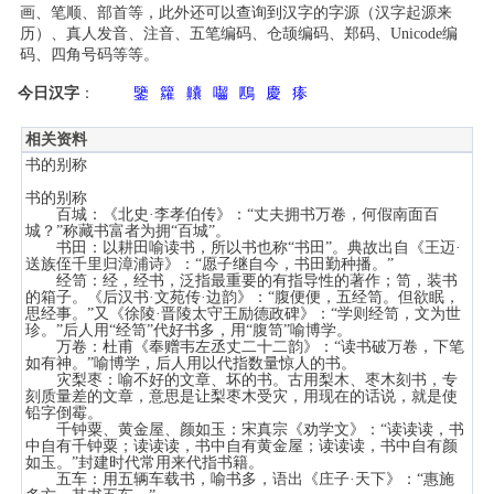
画、笔顺、部首等，此外还可以查询到汉字的字源（汉字起源来
历）、真人发音、注音、五笔编码、仓颉编码、郑码、Unicode编
码、四角号码等等。
今日汉字
：
鑒
籮
齉
囓
鴄
慶
瘆
相关资料
书的别称
书的别称
百城：《北史·李孝伯传》：“丈夫拥书万卷，何假南面百
城？”称藏书富者为拥“百城”。
书田：以耕田喻读书，所以书也称“书田”。典故出自《王迈·
送族侄千里归漳浦诗》：“愿子继自今，书田勤种播。”
经笥：经，经书，泛指最重要的有指导性的著作；笥，装书
的箱子。《后汉书·文苑传·边韵》：“腹便便，五经笥。但欲眠，
思经事。”又《徐陵·晋陵太守王励德政碑》：“学则经笥，文为世
珍。”后人用“经笥”代好书多，用“腹笥”喻博学。
万卷：杜甫《奉赠韦左丞丈二十二韵》：“读书破万卷，下笔
如有神。”喻博学，后人用以代指数量惊人的书。
灾梨枣：喻不好的文章、坏的书。古用梨木、枣木刻书，专
刻质量差的文章，意思是让梨枣木受灾，用现在的话说，就是使
铅字倒霉。
千钟粟、黄金屋、颜如玉：宋真宗《劝学文》：“读读读，书
中自有千钟粟；读读读，书中自有黄金屋；读读读，书中自有颜
如玉。”封建时代常用来代指书籍。
五车：用五辆车载书，喻书多，语出《庄子·天下》：“惠施