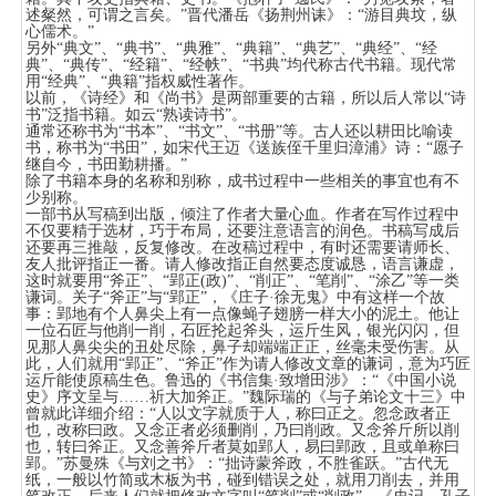
述粲然，可谓之言矣。”晋代潘岳《扬荆州诔》：“游目典坟，纵
心儒术。”
另外“典文”、“典书”、“典雅”、“典籍”、“典艺”、“典经”、“经
典”、“典传”、“经籍”、“经帙”、“书典”均代称古代书籍。现代常
用“经典”、“典籍”指权威性著作。
以前，《诗经》和《尚书》是两部重要的古籍，所以后人常以“诗
书”泛指书籍。如云“熟读诗书”。
通常还称书为“书本”、“书文”、“书册”等。古人还以耕田比喻读
书，称书为“书田”，如宋代王迈《送族侄千里归漳浦》诗：“愿子
继自今，书田勤耕播。”
除了书籍本身的名称和别称，成书过程中一些相关的事宜也有不
少别称。
一部书从写稿到出版，倾注了作者大量心血。作者在写作过程中
不仅要精于选材，巧于布局，还要注意语言的润色。书稿写成后
还要再三推敲，反复修改。在改稿过程中，有时还需要请师长、
友人批评指正一番。请人修改指正自然要态度诚恳，语言谦虚，
这时就要用“斧正”、“郢正(政)”、“削正”、“笔削”、“涂乙”等一类
谦词。关子“斧正”与“郢正”，《庄子·徐无鬼》中有这样一个故
事：郢地有个人鼻尖上有一点像蝇子翅膀一样大小的泥土。他让
一位石匠与他削一削，石匠抡起斧头，运斤生风，银光闪闪，但
见那人鼻尖尖的丑处尽除，鼻子却端端正正，丝毫未受伤害。从
此，人们就用“郢正”、“斧正”作为请人修改文章的谦词，意为巧匠
运斤能使原稿生色。鲁迅的《书信集·致增田涉》：“《中国小说
史》序文呈与……祈大加斧正。”魏际瑞的《与子弟论文十三》中
曾就此详细介绍：“人以文字就质于人，称曰正之。忽念政者正
也，改称曰政。又念正者必须删削，乃曰削政。又念斧斤所以削
也，转曰斧正。又念善斧斤者莫如郢人，易曰郢政，且或单称曰
郢。”苏曼殊《与刘之书》：“拙诗蒙斧政，不胜雀跃。”古代无
纸，一般以竹简或木板为书，碰到错误之处，就用刀削去，并用