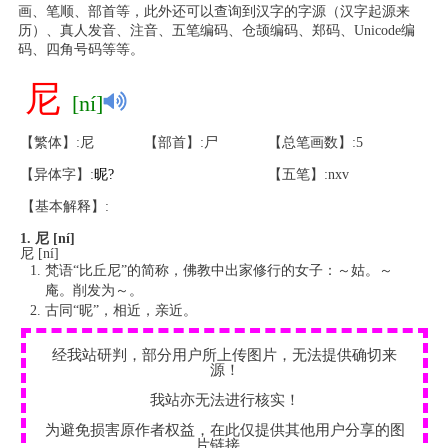
画、笔顺、部首等，此外还可以查询到汉字的字源（汉字起源来
历）、真人发音、注音、五笔编码、仓颉编码、郑码、Unicode编
码、四角号码等等。
尼
[ní]
【繁体】:尼
【部首】:尸
【总笔画数】:5
【异体字】:
昵
?
【五笔】:nxv
【基本解释】:
1. 尼 [ní]
尼 [ní]
梵语“比丘尼”的简称，佛教中出家修行的女子：～姑。～
庵。削发为～。
古同“昵”，相近，亲近。
经我站研判，部分用户所上传图片，无法提供确切来
源！
我站亦无法进行核实！
为避免损害原作者权益，在此仅提供其他用户分享的图
片链接，