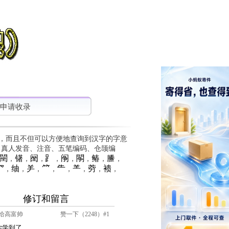
申请收录
，而且不但可以方便地查询到汉字的字意
、真人发音、注音、五笔编码、仓颉编
䦟
䦃
䦷
⻊
䦶
䦛
䲠
䲢
，
，
，
，
，
，
，
，
⺳
䌷
⺶
⺮
⺧
⺷
䓖
䙌
，
，
，
，
，
，
，
，