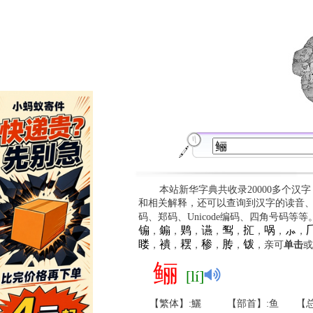
本站新华字典共收录20000多个汉
和相关解释，还可以查询到汉字的读音
码、郑码、Unicode编码、四角号码等
䦂
䥇
䴗
䜩
䴕
㧟
㖞
⺗

，
，
，
，
，
，
，
，
䁖
䙡
䎬
䅟
䏝
䥽
，
，
，
，
，
，亲可
单击
或
鲡
[lí]
【繁体】:鱺
【部首】:鱼
【总