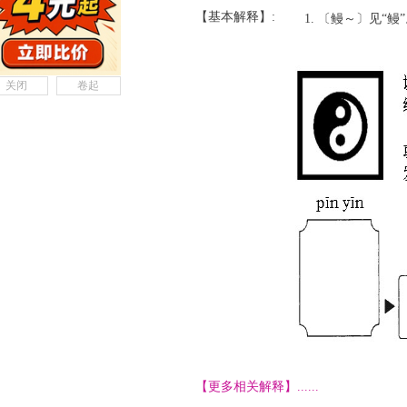
【基本解释】:
〔鳗～〕见“鳗”
关闭
卷起
【更多相关解释】......