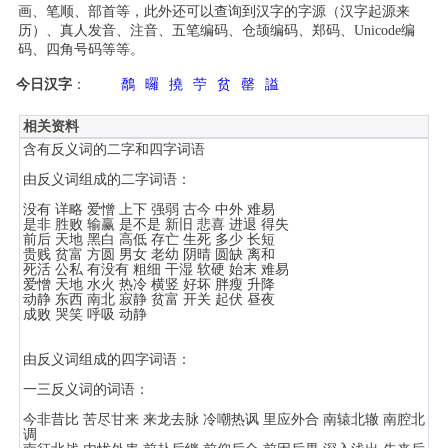
画、笔顺、部首等，此外还可以查询到汉字的字源（汉字起源来
历）、真人发音、注音、五笔编码、仓颉编码、郑码、Unicode编
码、四角号码等等。
今日汉字
：
鷮
曪
撓
苧
贫
罄
謚
相关资料
含有反义词的二字和四字词语
由反义词组成的二字词语：
没有 详略 爱憎 上下 强弱 古今 中外 难易
是非 胜败 输赢 是不是 新旧 悲喜 进退 得失
前后 天地 黑白 高低 存亡 生死 多少 长短
贵贱 贫富 方圆 男女 老幼 阴晴 圆缺 离和
死活 公私 有没有 粗细 干湿 软硬 始末 难易
爱憎 天地 水火 热冷 横竖 好坏 胖瘦 升降
动静 东西 南北 寂静 贫富 开关 起伏 昼夜
成败 哭笑 呼吸 动静
由反义词组成的四字词语：
一三反义词的词语：
今非昔比 苦尽甘来 来龙去脉 冷嘲热讽 里应外合 南辕北辙 南腔北
调