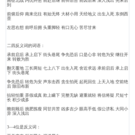
南征北战 内忧外患 前赴后继 前仰后合 前因后果 深入浅出 先来后
到
前俯后仰 南来北往 有始无终 大材小用 天经地义 出生入死 东倒西
歪
左思右想 前呼后拥 头重脚轻 有口无心 苦尽甘来
二四反义词的词语：
承前启后 承上启下 街头巷尾 争先恐后 口是心非 转危为安 继往开
来 转败为胜
翻天覆地 三长两短 七上八下 出生入死 舍近求远 承前启后 承上启
下 街头巷尾
争先恐后 转危为安 声东击西 贪生怕死 起死回生 上天入地 空前绝
后 除旧布新
拈轻怕重 弄假成真 欺上瞒下 完整无缺 避重就轻 将信将疑 尺短寸
长 积少成多
瞻前顾后 挑肥拣瘦 同甘共苦 凶多吉少 眼高手低 假公济私 大同小
异 深入浅出
3—4位是反义词：