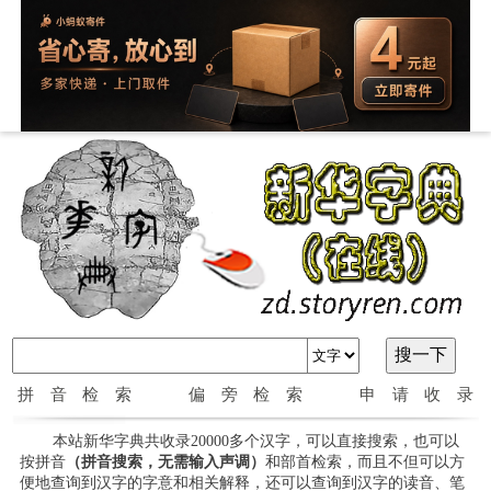
拼音检索
偏旁检索
申请收录
本站新华字典共收录20000多个汉字，可以直接搜索，也可以
按拼音
（拼音搜索，无需输入声调）
和部首检索，而且不但可以方
便地查询到汉字的字意和相关解释，还可以查询到汉字的读音、笔