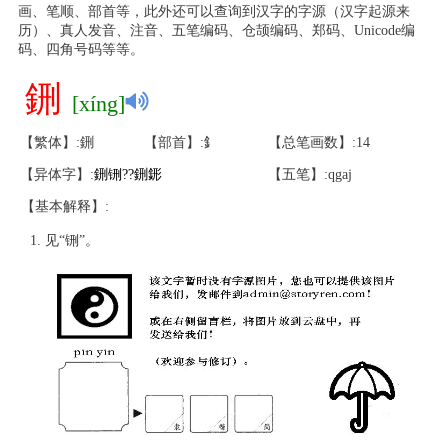
画、笔顺、部首等，此外还可以查询到汉字的字源（汉字起源来
历）、真人发音、注音、五笔编码、仓颉编码、郑码、Unicode编
码、四角号码等等。
鉶
[xíng]
【繁体】:鉶
【部首】:釒
【总笔画数】:14
【异体字】:
鉶
铏
?
?
鉶
䤯
【五笔】:qgaj
【基本解释】:
见“铏”。