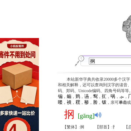
本站新华字典共收录20000多个汉
和相关解释，还可以查询到汉字的读音
码、郑码、Unicode编码、四角号码等
䦂
䥇
䴗
䜩
䴕
㧟
㖞
⺗

，
，
，
，
，
，
，
，
䁖
䙡
䎬
䅟
䏝
䥽
，
，
，
，
，
，亲可
单击
或
㧏
[gāng]
【繁体】:㧏
【部首】:扌
【总