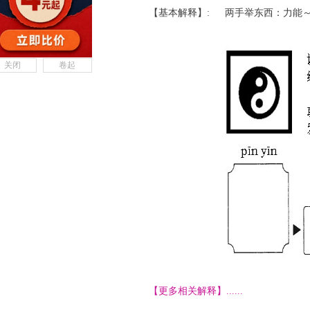
【基本解释】:
两手举东西：力能
关闭
卷起
【更多相关解释】......