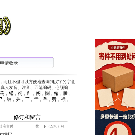
申请收录
，而且不但可以方便地查询到汉字的字意
、真人发音、注音、五笔编码、仓颉编
䦟
䦃
䦷
⻊
䦶
䦛
䲠
䲢
，
，
，
，
，
，
，
，
⺳
䌷
⺶
⺮
⺧
⺷
䓖
䙌
，
，
，
，
，
，
，
，