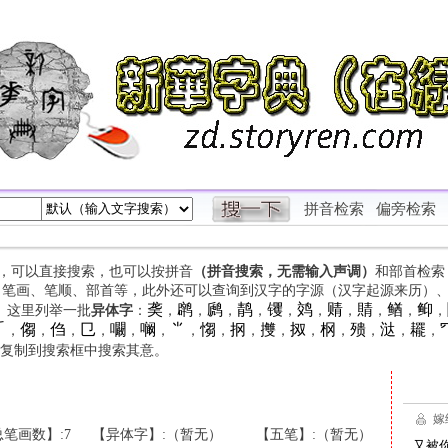
拼音检索
偏旁检索
字，可以直接搜索，也可以按拼音
（拼音搜索，无需输入声调）
和部首检索
、笔画、笔顺、部首等，此外还可以查询到汉字的字源（汉字起源来历）
䶮
䴙
䴘
䴖
䦆
䴔
䞍
䝼
䲡
䲟
等。这里列举一批
异体字
：
，
，
，
，
，
，
，
，
，
，

㑳
㑇
㔾
㘚
㘎
⺌
㥮
㧏
㩳
㧐
㭎
㱮
㳠
䎱
，
，
，
，
，
，
，
，
，
，
，
，
，
，
，
复制到搜索框中搜索其意。
笔画数】:7
【异体字】:（暂无）
【五笔】:（暂无）