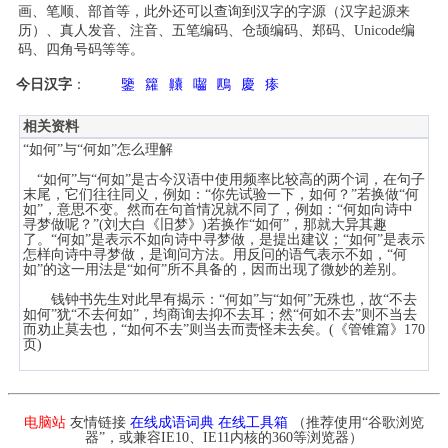
画、笔顺、部首等，此外还可以查询到汉字的字源（汉字起源来
历）、真人发音、注音、五笔编码、仓颉编码、郑码、Unicode编
码、四角号码等等。
今日汉字
：
鑒
籮
齉
囓
鴄
慶
瘆
相关资料
“如何”与“何如”怎么理解
“如何”与“何如”是古今汉语中使用频率比较高的两个词，在句子
末尾，它们往往同义，例如：“你先试验一下，如何？”若换做“何
如”，意思不变。然而在句首情况就不同了，例如：“何如向诗中
寻梦做呢？”(刘大白《旧梦》)若换作“如何”，那就大异其趣
了。“何如”是表示不如向诗中寻梦做，是提出建议；“如何”是表示
怎样向诗中寻梦做，是询问方法。用反问的语气表示不如，“何
如”的这一用法是“如何”所不具备的，因而出现了微妙的差别。
钱钟书先生对此早有揭示：“何如”与“如何”无殊也，故“不去
如何”犹“不去何如”，均商询去抑不去耳；然“何如不去”则不当去
而劝止莫去也，“如何不去”则当去而责怪未去矣。(《管锥篇》170
页)
电脑站
友情链接
在线成语词典
在线工具箱
（推荐使用“谷歌浏览
器”，或兼容IE10、IE11内核的360等浏览器）