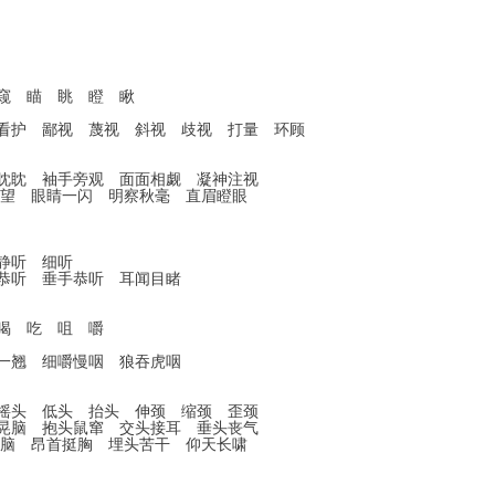
窥 瞄 眺 瞪 瞅
 看护 鄙视 蔑视 斜视 歧视 打量 环顾
视眈眈 袖手旁观 面面相觑 凝神注视
西望 眼睛一闪 明察秋毫 直眉瞪眼
静听 细听
恭听 垂手恭听 耳闻目睹
喝 吃 咀 嚼
一翘 细嚼慢咽 狼吞虎咽
 摇头 低头 抬头 伸颈 缩颈 歪颈
头晃脑 抱头鼠窜 交头接耳 垂头丧气
探脑 昂首挺胸 埋头苦干 仰天长啸