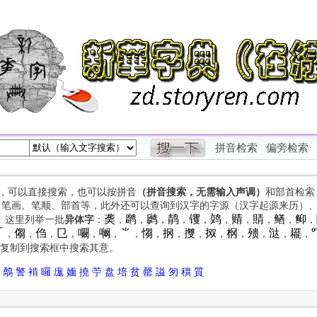
拼音检索
偏旁检索
字，可以直接搜索，也可以按拼音
（拼音搜索，无需输入声调）
和部首检索
、笔画、笔顺、部首等，此外还可以查询到汉字的字源（汉字起源来历）
䶮
䴙
䴘
䴖
䦆
䴔
䞍
䝼
䲡
䲟
等。这里列举一批
异体字
：
，
，
，
，
，
，
，
，
，
，

㑳
㑇
㔾
㘚
㘎
⺌
㥮
㧏
㩳
㧐
㭎
㱮
㳠
䎱
，
，
，
，
，
，
，
，
，
，
，
，
，
，
，
复制到搜索框中搜索其意。
鷮
警
褃
曪
庬
媔
撓
苧
盘
培
贫
罄
謚
匇
穓
質