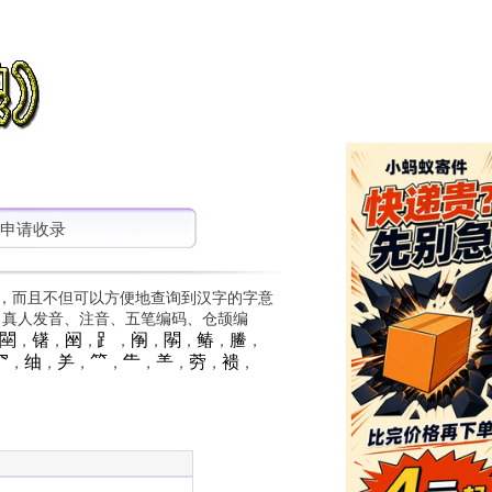
申请收录
，而且不但可以方便地查询到汉字的字意
、真人发音、注音、五笔编码、仓颉编
䦟
䦃
䦷
⻊
䦶
䦛
䲠
䲢
，
，
，
，
，
，
，
，
⺳
䌷
⺶
⺮
⺧
⺷
䓖
䙌
，
，
，
，
，
，
，
，