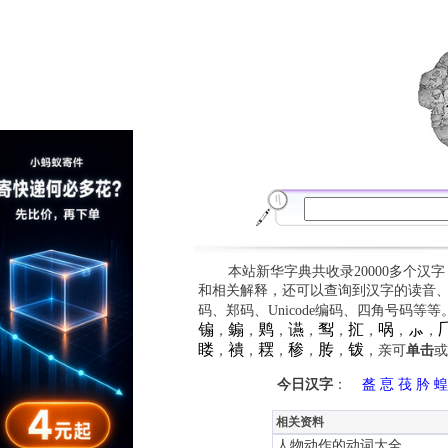
本站新华字典共收录20000多个汉
和相关解释，还可以查询到汉字的读音
码、郑码、Unicode编码、四角号码等
䦂
䥇
䴗
䜩
䴕
㧟
㖞
⺗

，
，
，
，
，
，
，
，
䁖
䙡
䎬
䅟
䏝
䥽
，
，
，
，
，
，亲可
单击
或
今日汉字
：
盋
恴
茷
肣
蝗
相关资料
人物动作的动词大全