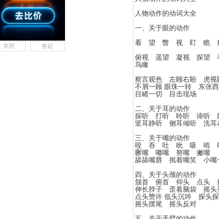
人物动作的动词大全
一、关于眼的动作
看 望 瞥 视 盯 瞧 
关闭
卷起
俯视 遥望 凝视 探望
鸟瞰
察言观色 左顾右盼 虎
不屑一顾 眼珠一转 东张
目睹一切 目击现场
二、关于耳的动作
探听 打听 聆听 谛听 
竖耳静听 侧耳倾听 洗耳
三、关于嘴的动作
咬 吞 吐 吮 吸 啃 
噘嘴 嘟嘴 努嘴 撇嘴
舔舔嘴唇 抿着嘴笑 小嘴
四、关于头颈的动作
颔首 俯首 仰头 点头
伸长脖子 歪着脑袋 摇
点头赞许 低头沉吟 探头
摇头摆尾 摇头反对
五、关于手臂的动作