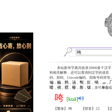
本站新华字典共收录20000多个汉
和相关解释，还可以查询到汉字的读音
码、郑码、Unicode编码、四角号码等
䦂
䥇
䴗
䜩
䴕
㧟
㖞
⺗

，
，
，
，
，
，
，
，
䁖
䙡
䎬
䅟
䏝
䥽
，
，
，
，
，
，亲可
单击
或
咵
[kuā]
【繁体】:咵
【部首】:口
【总