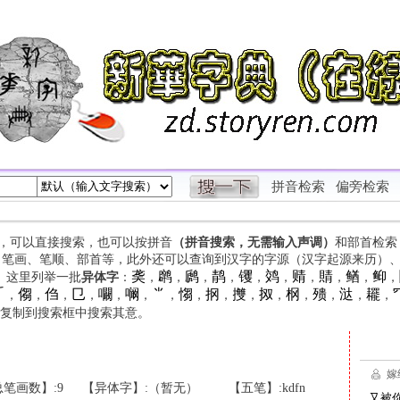
拼音检索
偏旁检索
字，可以直接搜索，也可以按拼音
（拼音搜索，无需输入声调）
和部首检索
、笔画、笔顺、部首等，此外还可以查询到汉字的字源（汉字起源来历）
䶮
䴙
䴘
䴖
䦆
䴔
䞍
䝼
䲡
䲟
等。这里列举一批
异体字
：
，
，
，
，
，
，
，
，
，
，

㑳
㑇
㔾
㘚
㘎
⺌
㥮
㧏
㩳
㧐
㭎
㱮
㳠
䎱
，
，
，
，
，
，
，
，
，
，
，
，
，
，
，
复制到搜索框中搜索其意。
笔画数】:9
【异体字】:（暂无）
【五笔】:kdfn