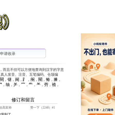
申请收录
，而且不但可以方便地查询到汉字的字意
、真人发音、注音、五笔编码、仓颉编
䦟
䦃
䦷
⻊
䦶
䦛
䲠
䲢
，
，
，
，
，
，
，
，
⺳
䌷
⺶
⺮
⺧
⺷
䓖
䙌
，
，
，
，
，
，
，
，