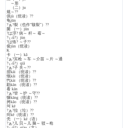
～形
（二）ju
规～??
俱jù（统读）??
龟jūn
?ぁ?裂（也作“皲裂”）??
菌 （一）jūn
?は浮? 病～ 杆～ 霉～
?ぃǘ?）jùn
?は恪? ～子??
俊jùn（统读）
K
卡 （一）kǎ
?ぁ?宾枪 ～车 ～介苗 ～片 ～通
?ぃǘ?）qiǎ
?ぁ?子 关～??
揩kāi （统读）??
慨kǎi （统读）
忾kài （统读）??
勘kān （统读）??
看 kān
?ぁ?管 ～护 ～守??
慷kāng（统读）??
拷kǎo （统读）??
坷 kē
?ぁ?拉（垃）??
疴kē（统读）??
壳 （一）ké（语）
?ぁ?儿 贝～儿 脑～ 驳～枪
?ぃǘ?）qiào（文）