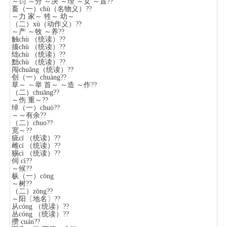
～罚 ～分 ～决 ～理 ～女 ～置??
畜（一）chù（名物义）??
～力 家～ 牲～ 幼～
（二）xù（动作义）??
～产 ～牧 ～养??
触chù （统读）??
搐chù （统读）??
绌chù （统读）??
黜chù （统读）??
闯chuǎng（统读）??
创（一）chuàng??
草～ ～举 首～ ～造 ～作??
（二）chuāng??
～伤 重～??
绰（一）chuò??
～～有余??
（二）chuo??
宽～??
疵cī （统读）??
雌cí （统读）??
赐cì （统读）??
伺 cì??
～候??
枞（一）cōng
～树??
（二）zōng??
～阳〔地名〕??
从cóng （统读）??
丛cóng （统读）??
攒 cuán??