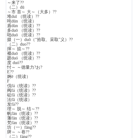
～来了??
（二）dū
～市 首～ 大～（大多）??
堆duī （统读）??
吨dūn （统读）
盾dùn （统读）??
多duō （统读）??
咄duō （统读）??
掇（一）duō（“拾取、采取”义）??
（二）duo??
撺～ 掂～??
裰duō （统读）??
踱duó （统读）??
度 duó??
忖～ ～德量力?お?
E??
婀ē（统读）
F
伐fá（统读）??
阀fá（统读）??
砝fǎ（统读）??
法fǎ（统读）
发fà??
理～ 脱～ 结～??
帆fān（统读）??
藩fān（统读）??
梵fàn（统读）??
坊（一）fāng??
牌～ ～巷??
（二）fáng??