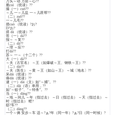
万头～动 万箭～心??
脆cuì （统读）??
撮（一）cuō??
～儿 一～儿盐 一～儿匪帮??
（二）zuǒ??
一～儿毛??
措cuò （统读）?お?
D?お?
搭 dā （统读）??
答（一）dá??
报～ ～复??
（二）dā??
～理 ～应??
打dá??
苏～ 一～（十二个）??
大（一）dà??
～夫（古官名） ～王（如爆破～王、钢铁～王）??
（二）dài??
～夫（医生） ～黄 ～王（如山～王） ～城〔地名〕??
呆dāi（统读）??
傣dǎi（统读）??
逮（一）dài（文）如“～捕”。??
（二）dǎi（语）单用，??
如“～蚊子”、“～特务”。??
当（一）dāng??
～地 ～间儿 ～年（指过去） ～日（指过去） ～天（指过去） ～
时（指过去） 螳?
邸?车??
（二）dàng??
一个～俩 安步～车 适～?ぁ?年（同一年）?ぁ?日（同一时候）?