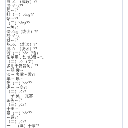
白 bái （统读）??
膀 bǎng??
翅～??
蚌（一）bàng??
蛤～??
（二）bèng??
～埠??
傍bàng（统读）??
磅 bàng
过～??
龅bāo （统读）??
胞bāo （统读）??
薄（一）báo（语）
常单用，如“纸很～”。
（二）bó （文）
多用于复音词。??
～弱 稀～
淡～ 尖嘴～舌??
单～ 厚～
堡（一）bǎo??
碉～ ～垒??
（二）bǔ??
～子 吴～ 瓦窑
柴沟～??
（三）pù??
十里～
暴（一）bào??
～露??
（二）pù??
一～ （曝）十寒??