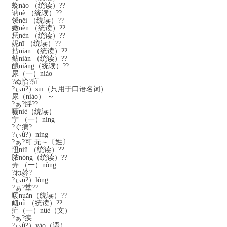
蛲náo （统读）??
讷nè （统读）??
馁něi （统读）??
嫩nèn （统读）??
恁nèn （统读）??
妮nī （统读）??
拈niān （统读）??
鲇nián （统读）??
酿niàng（统读）??
尿（一）niào
?ぬ恰?症
?ぃǘ?）suī（只用于口语名词）
尿（niào） ～
?ぁ?脬??
嗫niè（统读）
宁 （一）níng
?ぐ病?
?ぃǘ?）nìng
?ぁ?可 无～〔姓〕
忸niǔ （统读）??
脓nóng（统读）??
弄 （一）nòng
?ね妗?
?ぃǘ?）lòng
?ぁ?堂??
暖nuǎn（统读）??
衄nǜ （统读）??
疟（一）nüè（文）
?ぁ?疾
?ぃǘ?）yào（语）