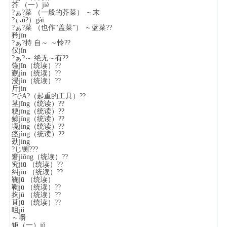
芥 （一）jiè
?ぁ?菜 （一般的芥菜） ～末
?ぃǘ?）gài
?ぁ?菜 （也作“盖菜”） ～蓝菜??
矜jīn
?ぁ?持 自～ ～怜??
仅jǐn
?ぁ?～ 绝无～有??
馑jǐn（统读）??
觐jìn（统读）??
浸jìn（统读）??
斤jin
?でА?（起重的工具）??
茎jīng（统读）??
粳jīng（统读）??
鲸jīng（统读）??
境jìng（统读）??
痉jìng（统读）??
劲jìng
?じ铡???
窘jiǒng（统读）??
究jiū （统读）??
纠jiū （统读）??
鞠jū （统读）
鞫jū （统读）??
掬jū （统读）??
苴jū （统读）??
咀jǔ
～嚼
矩（一）jǔ