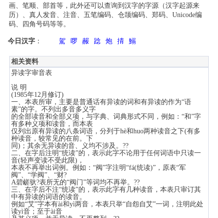
画、笔顺、部首等，此外还可以查询到汉字的字源（汉字起源来
历）、真人发音、注音、五笔编码、仓颉编码、郑码、Unicode编
码、四角号码等等。
今日汉字
：
駕
啰
赧
踗
炮
掅
鰯
相关资料
异读字审音表
说 明
(1985年12月修订)
一、本表所审，主要是普通话有异读的词和有异读的作为“语
素”的字。不列出多音多义字
的全部读音和全部义项，与字典、词典形式不同，例如：“和”字
有多种义项和读音，而本表
仅列出原有异读的八条词语，分列于hè和huo两种读音之下(有多
种读音，较常见的在前。下
同)；其余无异读的音、义均不涉及。??
二、在字后注明“统读”的，表示此字不论用于任何词语中只读一
音(轻声变读不受此限)，
本表不再举出词例。例如：“阀”字注明“fá(统读)”，原表“军
阀”、“学阀”、“财?
А碧鹾驮?表所无的“阀门”等词均不再举。??
三、在字后不注“统读”的，表示此字有几种读音，本表只审订其
中有异读的词语的读音。
例如“艾”字本有ài和yì两音，本表只举“自怨自艾”一词，注明此处
读yì音；至于ài音