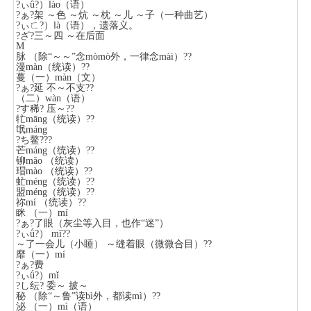
?ぃǘ?）lào（语）
?ぁ?架 ～色 ～炕 ～枕 ～儿 ～子（一种曲艺）
?ぃㄈ?）là（语），遗落义。
?ざ?三～四 ～在后面
M
脉 （除“～～”念mòmò外，一律念mài）??
漫màn（统读）??
蔓（一）màn（文）
?ぁ?延 不～不支??
（二）wàn（语）
?す稀? 压～??
牤māng（统读）??
氓máng
?ち鳌???
芒máng（统读）??
铆mǎo （统读）
瑁mào （统读）??
虻méng（统读）??
盟méng（统读）??
祢mí （统读）??
眯 （一）mí
?ぁ?了眼（灰尘等入目，也作“迷”）
?ぃǘ?） mī??
～了一会儿（小睡） ～缝着眼（微微合目）??
靡（一）mí
?ぁ?费
?ぃǘ?）mǐ
?し纭? 委～ 披～
秘 （除“～鲁”读bì外，都读mì）??
泌 （一）mì（语）