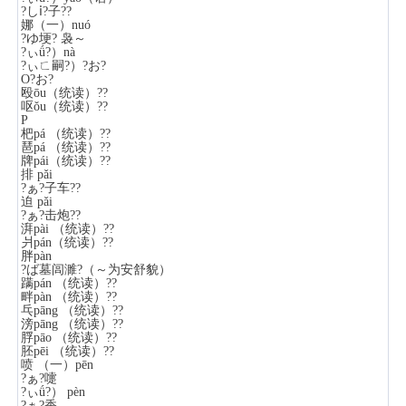
?しⅰ?子??
娜（一）nuó
?ゆ埂? 袅～
?ぃǘ?）nà
?ぃㄈ嗣?）?お?
O?お?
殴ōu（统读）??
呕ǒu（统读）??
P
杷pá （统读）??
琶pá （统读）??
牌pái（统读）??
排 pǎi
?ぁ?子车??
迫 pǎi
?ぁ?击炮??
湃pài （统读）??
爿pán（统读）??
胖pàn
?ば墓闾濉?（～为安舒貌）
蹒pán （统读）??
畔pàn （统读）??
乓pāng （统读）??
滂pāng （统读）??
脬pāo （统读）??
胚pēi （统读）??
喷 （一）pēn
?ぁ?嚏
?ぃǘ?） pèn
?ぁ?香