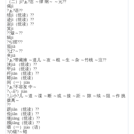
（二）jì?ぁ?念 ～律 纲～ ～元??
偈jì
?ぁ?语??
绩jì（统读）??
迹jì（统读）??
寂jì（统读）??
箕ji
??簸～??
辑ji
?ぢ摺???
茄jiā
?ぱ?～??
夹jiā
?ぁ?带藏掖 ～道儿 ～攻 ～棍 ～生 ～杂 ～竹桃 ～注??
浃jiā （统读）??
甲jiǎ （统读）??
歼jiān （统读）??
鞯jiān （统读）
间（一）jiān
?ぁ?不容发 中～
?ぃǘ?）jiàn
?ぶ小?儿 ～道 ～谍 ～断 ～或 ～接 ～距 ～ 隙 ～续 ～阻 ～作 挑
拨离～
??
趼jiǎn （统读）??
俭jiǎn （统读）??
缰jiāng（统读）??
膙jiǎng（统读）??
嚼（一）jiáo（语）
?の锻?～蜡