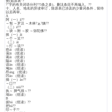
赘(如原表“?
?”字的有关词语分列??3条之多)。删汰条目不再编入。??
十、人名、地名的异读审订，除原表已涉及的少量词条外，留待
以后再审。
A
阿（一）ā??
～訇 ～罗汉 ～木林?ぁ?姨??
（二）ē??
～谀 ～附 ～胶 ～弥陀佛??
挨（一）āi
～个 ～近??
（二）ái
～打 ～说??
癌ái （统读）
霭ǎi （统读）
蔼ǎi （统读）
隘ài （统读）
谙ān （统读）
埯ǎn （统读）
昂áng （统读）
凹āo （统读）
拗（一）ào??
～口??
（二）niù??
执～ 脾气很～??
坳ào （统读）
B
拔bá （统读）??
把bà??
印～子??