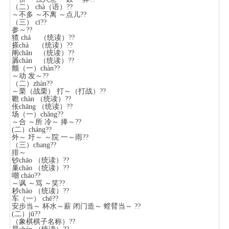
（二） chà（语）??
～不多 ～不离 ～点儿??
（三） cī??
参～??
猹 chá （统读）??
搽chá （统读）??
阐chǎn （统读）??
羼chàn （统读）??
颤（一）chàn??
～动 发～??
（二）zhàn??
～栗（战栗） 打～（打战）??
韂 chàn （统读）??
伥chāng （统读）??
场（一）chǎng??
～合 ～所 冷～ 捧～??
(二）cháng??
外～ 圩～ ～院 一～雨??
（三）chang??
排～
钞chāo （统读）??
巢cháo （统读）??
嘲 cháo??
～讽 ～骂 ～笑??
耖chào （统读）??
车（一） chē??
安步当～ 杯水～薪 闭门造～ 螳臂当～ ??
(二）jū??
（象棋棋子名称）??