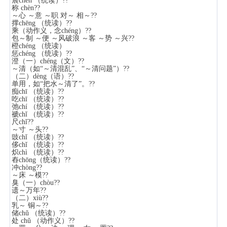
晨chén （统读）??
称 chèn??
～心 ～意 ～职 对～ 相～??
撑chēng （统读）??
乘（动作义，念chéng）??
包～制 ～便 ～风破浪 ～客 ～势 ～兴??
橙chéng （统读）
惩chéng （统读）??
澄（一）chéng（文）??
～清（如“～清混乱”、“～清问题”）??
（二）dèng（语）??
单用，如“把水～清了”。??
痴chī （统读）??
吃chī （统读）??
弛chí （统读）??
褫chǐ （统读）??
尺chǐ??
～寸 ～头??
豉chǐ （统读）??
侈chǐ （统读）??
炽chì （统读）??
舂chōng（统读）??
冲chòng??
～床 ～模??
臭（一）chòu??
遗～万年??
（二）xiù??
乳～ 铜～??
储chǔ （统读）??
处 chǔ （动作义）??