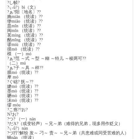
?し帧?
?ぃǘ?）bì（文）
?ぁ?阳〔地名〕??
娩miǎn （统读）??
缈miǎo （统读）??
皿mǐn （统读）??
闽mǐn （统读）??
茗míng （统读）??
酩mǐng （统读）??
谬miù （统读）??
摸mō （统读）??
模 （一）mó
?ぁ?范 ～式 ～型 ～糊 ～特儿 ～棱两可??
（二）mú
?ぁ?子 ～具 ～样??
膜mó（统读）??
摩 mó
?ぐ础? 抚～??
嬷mó（统读）??
墨mò（统读）??
耱mò（统读）??
沫mò（统读）??
缪 móu
?こ瘛??お?
N?お?
?つ? （一）nán
?だА?（或变轻声）～兄～弟（难得的兄弟，现多用作贬义）
?ぃǘ?）nàn
?づ拧?解纷 发～ 刁～ 责～ ～兄～弟（共患难或同受苦难的人）
蝻nǎn （统读）