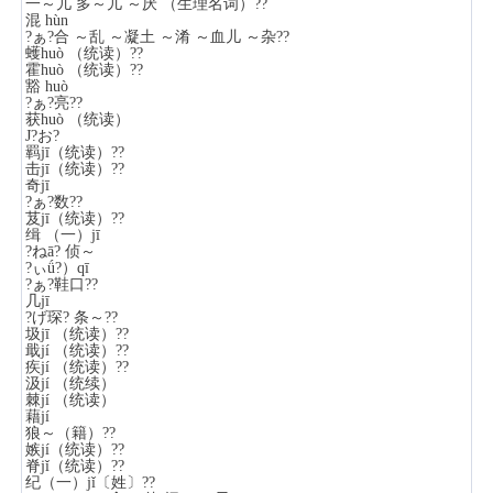
一～儿 多～儿 ～厌 （生理名词）??
混 hùn
?ぁ?合 ～乱 ～凝土 ～淆 ～血儿 ～杂??
蠖huò （统读）??
霍huò （统读）??
豁 huò
?ぁ?亮??
获huò （统读）
J?お?
羁jī（统读）??
击jī（统读）??
奇jī
?ぁ?数??
芨jī（统读）??
缉 （一）jī
?ねā? 侦～
?ぃǘ?）qī
?ぁ?鞋口??
几jī
?げ琛? 条～??
圾jī （统读）??
戢jí （统读）??
疾jí （统读）??
汲jí （统续）
棘jí （统读）
藉jí
狼～（籍）??
嫉jí（统读）??
脊jǐ（统读）??
纪（一）jǐ〔姓〕??