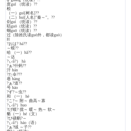
庋guǐ （统读）??
桧
（一）guì[树名]??
（二）huì[人名]”秦～”。??
刽guì （统读）??
聒guō（统读）??
蝈guō（统读）??
过（除姓氏读guō外，都读guò）
H
?おは? há??
～蟆??
哈 （一）hǎ??
～达
?ぃǘ?） hà
?ぁ?什蚂??
汗 hán
?た伞???
巷 hàng
?ぁ?道??
号 háo
?ず?～虫??
和 （一） hè
?こ?～ 附～ 曲高～寡
?ぃǘ?）huo
?げ蟆? 搅～ 暖～ 热～ 软～
貉（一）hé（文）
?ひ磺鹬?～
?ぃǘ?）háo（语）
?ぁ?绒 ～子??