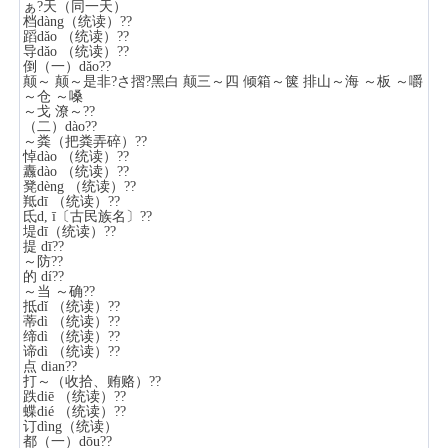
ぁ?天（同一天）
档dàng（统读）??
蹈dǎo （统读）??
导dǎo （统读）??
倒（一）dǎo??
颠～ 颠～是非?さ摺?黑白 颠三～四 倾箱～箧 排山～海 ～板 ～嚼
～仓 ～嗓
～戈 潦～??
（二）dào??
～粪（把粪弄碎）??
悼dào （统读）??
纛dào （统读）??
凳dèng （统读）??
羝dī （统读）??
氐d, ī〔古民族名〕??
堤dī（统读）??
提 dī??
～防??
的 dí??
～当 ～确??
抵dǐ （统读）??
蒂dì （统读）??
缔dì （统读）??
谛dì （统读）??
点 dian??
打～（收拾、贿赂）??
跌diē （统读）??
蝶dié （统读）??
订dìng（统读）
都（一）dōu??