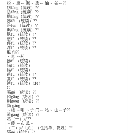
粉～ 磨～ 碾～ 染～ 油～ 谷～??
妨fáng（统读）??
防fáng（统读）??
肪fáng（统读）??
沸fèi （统读）??
汾fén （统读）??
讽fěng（统读）??
肤fū （统读）??
敷fū （统读）??
俘fú （统读）??
浮fú （统读）??
服 fú??
～毒 ～药
拂fú （统读）
辐fú （统读）
幅fú （统读）
甫fǔ （统读）??
复fù （统读）??
缚fù （统读）?お?
G
噶gá （统读）??
冈gāng（统读）??
刚gāng（统读）??
岗 gǎng
～楼 ～哨 ～子 门～ 站～ 山～子??
港gǎng（统读）??
葛（一）gé??
～藤 ～布 瓜～
（二）gě〔姓〕（包括单、复姓）??
隔gé（统读）??