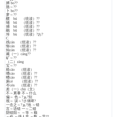
膊 bo??
胳～??
卜 bo??
萝～??
醭 bú （统读）??
哺 bǔ （统读）??
捕 bǔ （统读）??
鵏 bǔ （统读）??
埠 bù （统读）?お?
C
残cán （统读）??
惭cán （统读）??
灿càn （统读）??
藏（一）cáng??
矿～??
（二）zàng
宝～??
糙cāo （统读）
嘈cáo （统读）??
螬cáo （统读）??
厕cè （统读）??
岑cén （统读）??
差（一）chā（文）
不～累黍 不～什么
偏～ 色～?ぁ?别
视～ 误～?さ缡啤?
一念之～?ぁ?池 ～错
言～语错 一～二错
阴错阳～ ～等 ～额
～价 ～强人意 ～数 ～异??