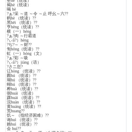
壑hè（统读）
褐hè（统读）
喝 hè
?ぁ?采 ～道 ～令 ～止 呼幺～六??
鹤hè （统读）??
黑hēi （统读）??
亨hēng（统读）??
横（一）héng
?ぁ?肉 ～行霸道
?ぃǘ?）hèng
?ぢ?～ ～财??
訇hōng（统读）??
虹（一）hóng（文）
?ぁ?彩 ～吸
?ぃǘ?）jiàng（语）
?さニ怠?
讧hòng （统读）??
囫hú （统读）??
瑚hú （统读）??
蝴hú （统读）??
桦huà （统读）??
徊huái （统读）
踝huái （统读）??
浣huàn （统读）??
黄huáng（统读）??
荒huang??
饥～ （指经济困难）??
诲huì （统读）??
贿huì （统读）??
会 huì??