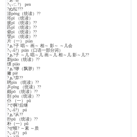
?ぃㄈ?） pen
?ぬ纭???
澎péng（统读）??
坯pī （统读）
披pī （统读）??
匹pǐ （统读）??
僻pì （统读）??
譬pì （统读）??
片（一） piàn
?ぁ?子 唱～ 画～ 相～ 影～ ～儿会
?ぃǘ?）piān（口语一部分词）
?ぁ?子 ～儿 唱～儿 画～儿 相～儿 影～儿??
剽piāo（统读）??
缥 piāo
?ぁ?缈（飘渺）??
撇 piē
?ぁ?弃??
聘pìn （统读）??
乒pīng （统读）??
颇pō （统读）??
剖 pōu（统读）??
仆 （一） pū
?で啊?后继
?ぃǘ?） pú
?ぁ?从??
扑pū （统读）??
朴（一）pǔ
?ぜ蟆? ～素 ～质
?ぃǘ?） pō