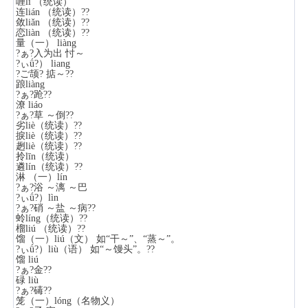
喱lí （统读）
连lián （统读）??
敛liǎn （统读）??
恋liàn （统读）??
量（一） liàng
?ぁ?入为出 忖～
?ぃǘ?） liang
?ご颉? 掂～??
踉liàng
?ぁ?跄??
潦 liáo
?ぁ?草 ～倒??
劣liè（统读）??
捩liè（统读）??
趔liè（统读）??
拎līn（统读）
遴lín（统读）??
淋 （一）lín
?ぁ?浴 ～漓 ～巴
?ぃǘ?）lìn
?ぁ?硝 ～盐 ～病??
蛉líng（统读）??
榴liú （统读）??
馏（一）liú（文） 如“干～”、“蒸～”。
?ぃǘ?）liù（语） 如“～馒头”。??
馏 liú
?ぁ?金??
碌 liù
?ぁ?碡??
笼（一）lóng（名物义）