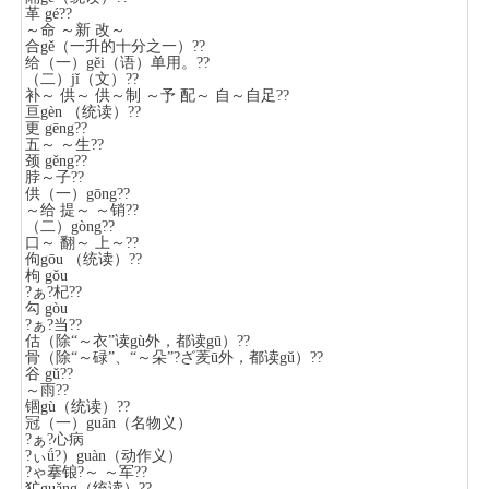
革 gé??
～命 ～新 改～
合gě（一升的十分之一）??
给（一）gěi（语）单用。??
（二）jǐ（文）??
补～ 供～ 供～制 ～予 配～ 自～自足??
亘gèn （统读）??
更 gēng??
五～ ～生??
颈 gěng??
脖～子??
供（一）gōng??
～给 提～ ～销??
（二）gòng??
口～ 翻～ 上～??
佝gōu （统读）??
枸 gǒu
?ぁ?杞??
勾 gòu
?ぁ?当??
估（除“～衣”读gù外，都读gū）??
骨（除“～碌”、“～朵”?ざ羐ū外，都读gǔ）??
谷 gǔ??
～雨??
锢gù（统读）??
冠（一）guān（名物义）
?ぁ?心病
?ぃǘ?）guàn（动作义）
?ゃ搴锒?～ ～军??
犷guǎng（统读）??