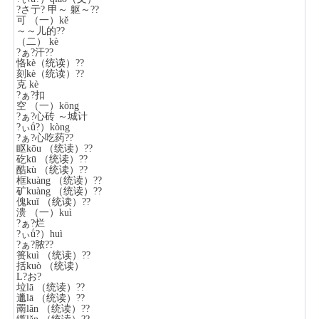
?さ亍? 甲～ 躯～??
可 （一）kě
～～儿的??
（二） kè
?ぁ?汗??
恪kè（统读）??
刻kè（统读）??
克 kè
?ぁ?扣
空 （一）kōng
?ぁ?心砖 ～城计
?ぃǘ?）kòng
?ぁ?心吃药??
眍kōu （统读）??
矻kū （统读）??
酷kù （统读）??
框kuàng （统读）??
矿kuàng （统读）??
傀kuǐ （统读）??
溃 （一）kuì
?ぁ?烂
?ぃǘ?）huì
?ぁ?脓??
篑kuì （统读）??
括kuò （统读）
L?お?
垃lā （统读）??
邋lā （统读）??
罱lǎn （统读）??