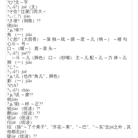
?ひ?文～字
?ぃǘ?）jué（文）
?ぞ住? 过屠门而大～
?ぃㄈ?）jiào
?さ埂?（倒噍）??
侥jiǎo
?ぁ?幸??
角 （一）jiǎo
?ぐ恕?（大茴香） ～落 独～戏 ～膜 ～度 ～儿（犄～） ～楼 勾
心斗～ 号～
口～（嘴～） 鹿～菜 头～
?ぃǘ?）jué??
～斗 ～儿（脚色） 口～（吵嘴） 主～儿 配～儿 ～力 捧～儿
脚 （一）jiǎo
?じ?～
?ぃǘ?）jué
?ぁ?儿（也作“角儿”，脚色）
剿 （一）jiǎo
?のА?
?ぃǘ?）chāo
?ぁ?说 ～袭??
校jiào
?ぁ?勘 ～样 ～正??
较jiào （统读）??
酵jiào （统读）??
嗟jiē （统读）??
疖jiē （统读）
结 （除“～了个果子”、“开花～果”、“～巴”、“～实”念jiē之外，其
他都念jié）
睫jié（统读）??