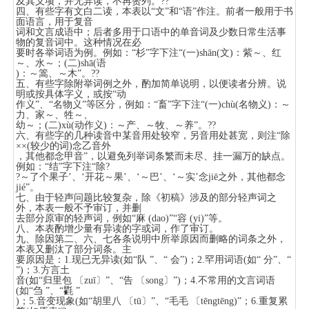
及其义项，并无异读，不再赘列。??
四、有些字有文白二读，本表以“文”和“语”作注。前者一般用于书
面语言，用于复音
词和文言成语中；后者多用于口语中的单音词及少数日常生活事
物的复音词中。这种情况在必
要时各举词语为例。例如：“杉”字下注“(一)shān(文)：紫～、红
～、水～；(二)shā(语
)：～篙、～木”。??
五、有些字除附举词例之外，酌加简单说明，以便读者分辨。说
明或按具体字义，或按“动
作义”、“名物义”等区分，例如：“畜”字下注“(一)chù(名物义)：～
力、家～、牲～、
幼～；(二)xù(动作义)：～产、～牧、～养”。??
六、有些字的几种读音中某音用处较窄，另音用处甚宽，则注“除
××(较少的词)念乙音外
，其他都念甲音”，以避免列举词条繁而未尽、挂一漏万的缺点。
例如：“结”字下注“除?
?～了个果子’、‘开花～果’、‘～巴’、‘～实’念jiē之外，其他都念
jié”。
七、由于轻声问题比较复杂，除《初稿》涉及的部分轻声词之
外，本表一般不予审订，并删
去部分原审的轻声词，例如“麻 (dao)”“容 (yi)”等。
八、本表酌增少量有异读的字或词，作了审订。
九、除因第二、六、七各条说明中所举原因而删略的词条之外，
本表又删汰了部分词条。主
要原因是：1.现已无异读(如“队 ”、“ 会”)；2.罕用词语(如“ 分”、“
”)；3.方言土
音(如“归里包 〔zuī〕”、“告 〔song〕”)；4.不常用的文言词语
(如“刍 ”、“氍 ”
)；5.音变现象(如“胡里八 〔tū〕”、“毛毛 〔tēngtēng)”；6.重复累