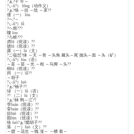
?ぁ?子 牢～
?ぃǘ?） lǒng（动作义）
?ぁ?络 ～括 ～统 ～罩??
偻（一） lóu
?へ?～
?ぃǘ?）lǚ
?へ瘛???
瞜 lou
?ろ睢???
虏lǔ（统读）??
掳lǔ（统读）??
露（一）lù（文）
?こ嗌怼?体 ～天 ～骨 ～头角 藏头～尾 抛头～面 ～头（矿）
?ぃǘ?）lòu（语）
～富 ～苗 ～光 ～相 ～马脚 ～头??
榈lǘ（统读）??
捋 （一）lǚ??
～胡子
?ぃǘ?）luō
?ぁ?袖子??
绿 （一）lǜ（语）
?? （二）lù（文）
?ぁ?林 鸭～江??
孪luán（统读）??
挛luán（统读）??
掠lüè （统读）??
囵lún （统读）??
络 luò?ぁ?腮胡子??
落 （一）luò（文）??
～膘 ～花生 ～魄 涨～ ～槽 着～