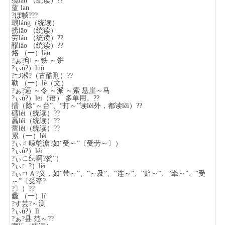
缆lǎn （统读）??
蓝 lan
?ぼ帧???
琅láng（统读）
捞lāo （统读）
劳láo （统读）??
醪láo （统读）??
烙 （一）lào
?ぁ?印 ～铁 ～饼
?ぃǘ?）luò
?づ凇?（古酷刑）??
勒 （一）lè（文）
?ぁ?逼 ～令 ～派 ～索 悬崖～马
?ぃǘ?）lēi（语） 多单用。??
擂（除“～台”、“打～”读lèi外，都读léi）??
礌léi（统读）??
羸léi（统读）??
蕾lěi（统读）??
累（一）lèi
?ぃㄐ晾鸵澹?如“受～”〔受劳～〕）
?ぃǘ?）léi
?ぃㄈ纭啊?赘”）
?ぃㄈ?）lěi
?ぃㄇＡ?义，如“带～”、“～及”、“连～”、“赔～”、“牵～”、“受
～”〔受牵?
?〕）??
蠡 （一）lí
?す芸?～测
?ぃǘ?）lǐ
?ぁ?县 范～??