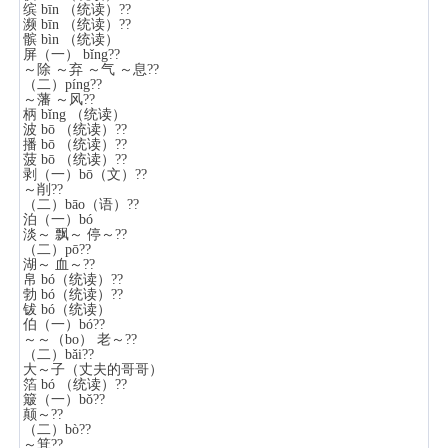
缤 bīn （统读）??
濒 bīn （统读）??
髌 bìn （统读）
屏（一） bǐng??
～除 ～弃 ～气 ～息??
（二）píng??
～藩 ～风??
柄 bǐng （统读）
波 bō （统读）??
播 bō （统读）??
菠 bō （统读）??
剥（一）bō（文）??
～削??
（二）bāo（语）??
泊（一）bó
淡～ 飘～ 停～??
（二）pō??
湖～ 血～??
帛 bó（统读）??
勃 bó（统读）??
钹 bó（统读）
伯（一）bó??
～～（bo） 老～??
（二）bǎi??
大～子（丈夫的哥哥）
箔 bó （统读）??
簸（一）bǒ??
颠～??
（二）bò??
～箕??