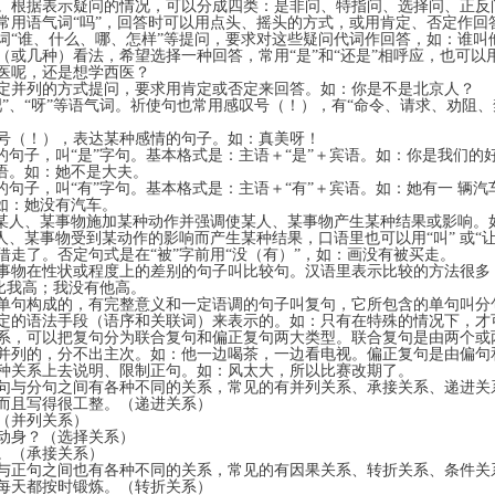
根据表示疑问的情况，可以分成四类：是非问、特指问、选择问、正反
用语气词“吗”，回答时可以用点头、摇头的方式，或用肯定、否定作回
“谁、什么、哪、怎样”等提问，要求对这些疑问代词作回答，如：谁叫
或几种）看法，希望选择一种回答，常用“是”和“还是”相呼应，也可以用
中医呢，还是想学西医？
并列的方式提问，要求用肯定或否定来回答。如：你是不是北京人？
吧”、“呀”等语气词。祈使句也常用感叹号（！），有“命令、请求、劝阻
号（！），表达某种感情的句子。如：真美呀！
句子，叫“是”字句。基本格式是：主语＋“是”＋宾语。如：你是我们的好
＋宾语。如：她不是大夫。
句子，叫“有”字句。基本格式是：主语＋“有”＋宾语。如：她有一 辆汽
。如：她没有汽车。
某人、某事物施加某种动作并强调使某人、某事物产生某种结果或影响。
人、某事物受到某动作的影响而产生某种结果，口语里也可以用“叫” 或“
借走了。否定句式是在“被”字前用“没（有）”，如：画没有被买走。
物在性状或程度上的差别的句子叫比较句。汉语里表示比较的方法很多，用
：他比我高；我没有他高。
句构成的，有完整意义和一定语调的句子叫复句，它所包含的单句叫分
一定的语法手段（语序和关联词）来表示的。如：只有在特殊的情况下
，可以把复句分为联合复句和偏正复句两大类型。联合复句是由两个或
并列的，分不出主次。如：他一边喝茶，一边看电视。偏正复句是由偏句
种种关系上去说明、限制正句。如：风太大，所以比赛改期了。
与分句之间有各种不同的关系，常见的有并列关系、承接关系、递进关
且写得很工整。（递进关系）
（并列关系）
身？（选择关系）
。（承接关系）
正句之间也有各种不同的关系，常见的有因果关系、转折关系、条件关
天都按时锻炼。（转折关系）