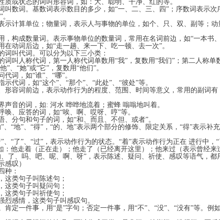
性质或状态的词叫形容词，如：大、聪明、干净、红的等。
叫数词。基数词表示数目的多少，如“一、二、三、四”；序数词表示次
第三”。
示计算单位；物量词，表示人与事物的单位，如个、只、双、副等；动
等。
，构成数量词。表示事物单位的数量词，常用在名词前边，如“一本书、
常用在动词后边，如“走一趟、来一下、吃一顿、去一次”。
的词叫代词。可以分为以下三小类：
称代词，第一人称代词单数用“我”，复数用“我们”；第二人称单数用
他”、“她”或“它”，复数用“他们”。
，如“谁”、“哪”。
，如“这个”、“那个”、“此处”、“彼处”等。
形容词前边，表示动作行为的程度、范围、时间等意义，常用的副词有
声音的词，如: 河水 哗哗地流着；蜜蜂 嗡嗡地叫着。
唤、应答的词，如“唉、啊、哎呀、哼”等。
、分句和句子的词，如“和、而且、不但、或者”。
、“地”、“得”，“的、地”表示两个部分的修饰、限定关系，“得”表示补
、“了”、“过”，表示动作行为的状态。“着”表示动作行为正在 进行中，
。如：他走着（正在走）；他走了（已经离开这里）；他来过（表示曾经来
、了、吗、吧、呢、啊、呀”，表示陈述、疑问、祈使、感叹等语气，都
（表示感叹）
四种：
类句子叫陈述句；
类句子叫疑问句；
类句子叫祈使句；
感情，这类句子叫感叹句。
定一件事，用“是”字句；否定一件事，用“不”、“没”、“没有”等。例