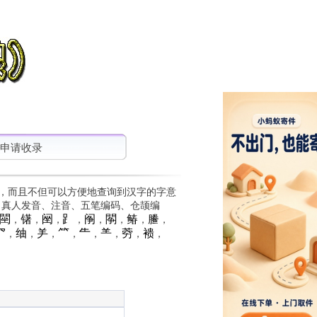
申请收录
，而且不但可以方便地查询到汉字的字意
、真人发音、注音、五笔编码、仓颉编
䦟
䦃
䦷
⻊
䦶
䦛
䲠
䲢
，
，
，
，
，
，
，
，
⺳
䌷
⺶
⺮
⺧
⺷
䓖
䙌
，
，
，
，
，
，
，
，