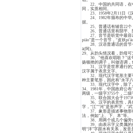
22、中国的共同语，在中
同，实质相同。
23、1958年2月11
24、1982年颁布的中
据。
25、普通话有辅音22个
26、普通话里有阴平、
27、音节是听觉中最容易
piāo”是一个音节，“皮袄p
28、汉语普通话的音节一般
ā(阿)。
29、从韵头情况看，韵母
30、“他喜欢唱歌？”这
扬顿挫的调子，叫做语调，
31、汉字是世界通行的文
汉字属于表意文字。
32、现代汉字笔形主要可分
种主要笔形，因此有“永字八
33、现代汉字中，除了几
34、1981年，中国政
两级，一级字3755个，二级
35、联合国大会于1973
36、汉字的表意性，具体表
字，“江”“河”是形声字，
37、象形是描述事物形状
法，例如“上、下、本”
38、用两个或几个偏旁合
39、由表示字义类属的偏
明“洋”字跟水有关系，发音是