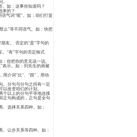
问。
答。如：这事你知道吗？
他来的？
语气词“呢”。如：咱们打篮
、禁止”等不同语气。如：快把
朋友。 否定的“是”字句的
车。“有”字句的否定格式
如：你把你的意见说一说。
让”表示。如：刘先生的画被
介词“比”、“跟”，用动
句。分句与分句之间有一定
，才可以改变咱们的计划。
两个以上的分句平等地连接
和正句构成的，正句是全句
系、选择关系四种。如：
系、让步关系等四种。如：