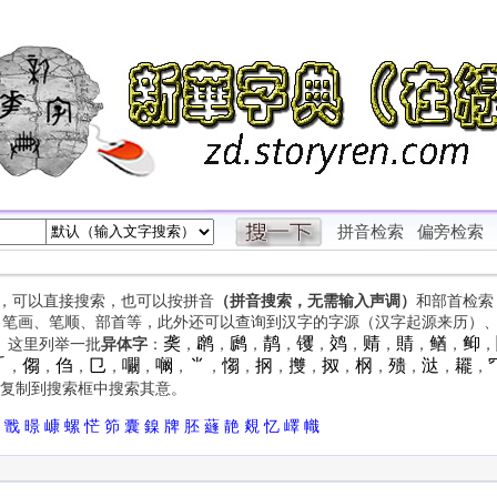
拼音检索
偏旁检索
字，可以直接搜索，也可以按拼音
（拼音搜索，无需输入声调）
和部首检索
、笔画、笔顺、部首等，此外还可以查询到汉字的字源（汉字起源来历）
䶮
䴙
䴘
䴖
䦆
䴔
䞍
䝼
䲡
䲟
等。这里列举一批
异体字
：
，
，
，
，
，
，
，
，
，
，

㑳
㑇
㔾
㘚
㘎
⺌
㥮
㧏
㩳
㧐
㭎
㱮
㳠
䎱
，
，
，
，
，
，
，
，
，
，
，
，
，
，
，
复制到搜索框中搜索其意。
戬
暻
嵻
螺
恾
笷
囊
鎳
牌
胚
蘕
靘
覢
忆
嶧
幟