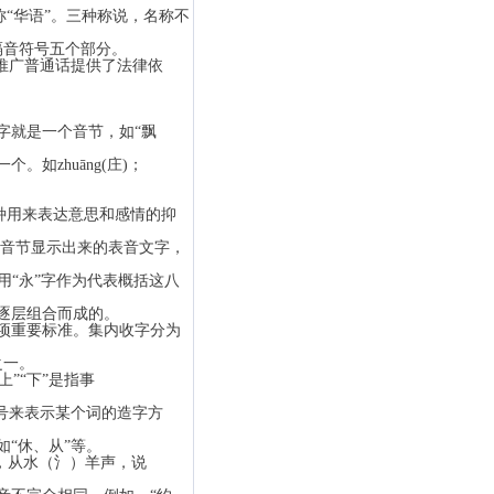
“华语”。三种称说，名称不
隔音符号五个部分。
为推广普通话提供了法律依
字就是一个音节，如“飘
zhuāng(庄)；
种用来表达意思和感情的抑
音节显示出来的表音文字，
用“永”字作为代表概括这八
逐层组合而成的。
一项重要标准。集内收字分为
之一。
”“下”是指事
号来表示某个词的造字方
“休、从”等。
，从水（氵）羊声，说