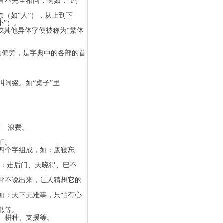
音不完全相同，例如，“约
（如“人”），从上到下
如“小”）。
或其他异体字便被称为“繁体
的偏旁，是字典中的各部的首
词缀。如“桌子”里
约—浪费。
汇。
四个字组成，如：废寝忘
：走后门、天晓得、巴不
常不说出来，让人猜想它的
如：天下无难事，只怕有心
瓜等。
、耕种、支援等。