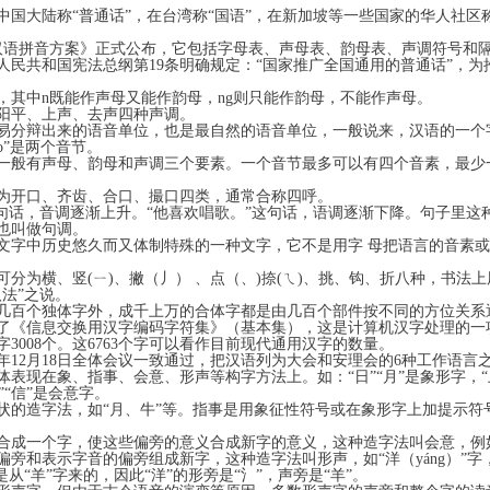
国大陆称“普通话”，在台湾称“国语”，在新加坡等一些国家的华人社区称
日《汉语拼音方案》正式公布，它包括字母表、声母表、韵母表、声调符号和
华人民共和国宪法总纲第19条明确规定：“国家推广全国通用的普通话”，
，其中n既能作声母又能作韵母，ng则只能作韵母，不能作声母。
阳平、上声、去声四种声调。
分辩出来的语音单位，也是最自然的语音单位，一般说来，汉语的一个
i'āo”是两个音节。
有声母、韵母和声调三个要素。一个音节最多可以有四个音素，最少一个。如
可为开口、齐齿、合口、撮口四类，通常合称四呼。
句话，音调逐渐上升。“他喜欢唱歌。”这句话，语调逐渐下降。句子里这
也叫做句调。
字中历史悠久而又体制特殊的一种文字，它不是用字 母把语言的音素或
为横、竖(ㄧ)、撇（丿） 、点（、)捺(ㄟ)、挑、钩、折八种，书法上
法”之说。
百个独体字外，成千上万的合体字都是由几百个部件按不同的方位关系
府公布了《信息交换用汉字编码字符集》（基本集），这是计算机汉字处理的
字3008个。这6763个字可以看作目前现代通用汉字的数量。
年12月18日全体会议一致通过，把汉语列为大会和安理会的6种工作语言
现在象、指事、会意、形声等构字方法上。如：“日”“月”是象形字，“上
“武”“信”是会意字。
的造字法，如“月、牛”等。指事是用象征性符号或在象形字上加提示符
等。
成一个字，使这些偏旁的意义合成新字的意义，这种造字法叫会意，例如
旁和表示字音的偏旁组成新字，这种造字法叫形声，如“洋（yáng）”字
从“羊”字来的，因此“洋”的形旁是“氵”，声旁是“羊”。