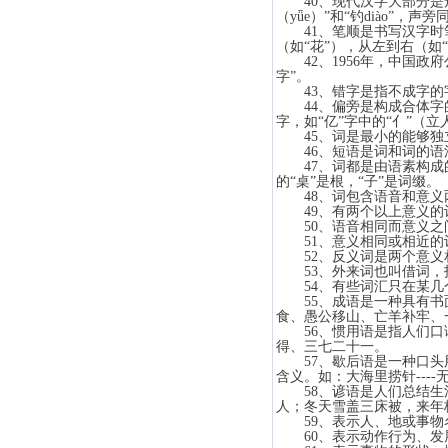
40、现代汉字大部分是形
（yǖe）”和“钓diào”，
41、笔顺是书写汉字时笔
（如“花”），从左到右（如
42、1956年，中国政
字”。
43、错字是指不成字的字
44、偏旁是构成合体字的
字，如“亿”字中的“亻”（立
45、词是最小的能够独
46、短语是词和词的语
47、词都是由语素构成的
的“桌”是根，“子”是词缀。
48、词包含语音和意义
49、有两个以上意义的
50、语音相同而意义之
51、意义相同或相近的
52、反义词是两个意义相
53、外来词也叫借词，指的
54、有些词汇只在某几个
55、成语是一种具有书面
食、愚公移山、亡羊补
56、惯用语是指人们口语
得、三七二十一。
57、歇后语是一种口头用
含义。如：大海里捞针----
58、谚语是人们总结生活
人；冬天雪盖三床被，
59、表示人、地或事物名
60、表示动作行为、发展