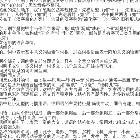
声字，但由于古今语音的演变等原因，多数形声字的声旁和整个字的读
声旁同为“勺(sháo)”，但发音各不相同。
画的先后顺序。汉字笔顺的基本规律是：先横后竖（如“十”），先撇后捺
“林”），从外到内（如“同”），先进后封（如“回”），先中间后两边（
府公布了《汉字简化方案》，涉及的汉字称为“简化字”，这些字的旧有形式
，别字是把甲字当作乙字来写，把“成绩”写成“成积”，“积”就是别字。
基本单位，如构成“亿”的有“亻”和“乙”两个。部首是具有字形归类作用
人旁）。
立运用的语言单位。
法组合。
。词中表示基本意义的语素叫词根；加在词根后面表示附加意义的语素叫
两个部分，词的意义部分即词义。只有一个意义的词叫单义词。
词叫多义词。多义词是一词多义，几个意义之间往往有联系。
间没有联系的词叫同音词。
词叫同义词。
反或相对的词。如：生—死 动—静 有—无 分散—集中 通俗—高雅 节
是从外族语言里借来的词，如“幽默”、“浪漫”、“模特儿”等。
或某个方言词使用，这样的词汇叫方言词，如闽南话、客家话使用的词
语色彩的固定短语，意义具有稳定性，结构具有凝固性。大多数成语由
牢、一干二净。
中短小定型的习惯用语。惯用语的主要特征是 简明生动、通俗有趣。如
语，由两个部分组成，前一部分象谜面，后一部分象谜底，后一部分常
无处寻，小葱拌豆腐--一清二白。
经验的句子，表示丰富的含义，谚语的结构整齐，常用对比组成句式，
来年枕着馒头睡。
称的词叫名词。如：孔子、老师、中国、乡村、飞机、桌子、小麦、西
变化、心理活动等意义的词叫动词，如：说、发生、爱、走、读、考虑