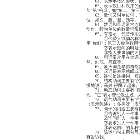
61、表示事物的形状、
62、表示数目和次序的词
加“第”构成，如“第二、
63、量词又叫单位词，表
位，如次、趟、遍、顿
64、数词和量词常常连用
动作、行为单位的数量词
65、有指示、代替作用
①代替人或物名称的词叫人
用“你们”；第三人称单数用“
②表示疑问的叫疑问代词
③指人或事物的叫指示代词
66、副词常常用在动词、
然、到底、简直等。
67、象声词是摹拟自然界
68、叹词是表示感叹或呼
69、连词是连接词、短语
70、结构助词主要有“的”
慢地说；高兴 得跳了起来。
71、动态助词主要有“着”
现，“过”表示曾经发生过
72、语气助词主要有“的
（表示陈述）；多美呀
73、句子的用途主要有
①告诉别人一件事，这
②询问别人一件事，这
③要求别人一件事，这
④表达自己的某种强烈
74、陈述句句末用句号。肯
有告诉我。