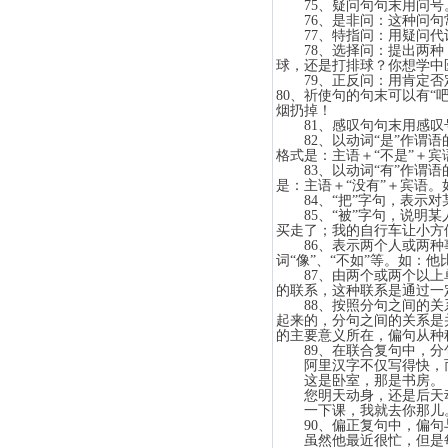
75、疑问句句末用问号。
76、是非问：这种问句常
77、特指问：用疑问代词
78、选择问：提出两种（
球，还是打排球？你想学
79、正反问：用肯定否定
80、祈使句的句末可以有“
烟扔掉！
81、感叹句句末用感叹
82、以动词“是”作谓语的
格式是：主语＋“不是”
83、以动词“有”作谓语的
是：主语＋“没有”＋宾语
84、“把”字句，表示对
85、“被”字句，说明某
买走了；我的自行车让小方
86、表示两个人或两种事
词“像”、“不如”等。如
87、由两个或两个以上单
的联系，这种联系是通过
88、按照分句之间的关系
起来的，分句之间的关系是
的主要意义所在，偏句从
89、在联合复句中，分句
阿里汉字不仅写得快，而
这是卧室，那是书房。
您明天动身，还是后天动
一下课，我就去你那儿
90、偏正复句中，偏句与
虽然他最近很忙，但是每