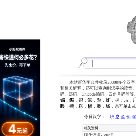
本站新华字典共收录20000多个汉
和相关解释，还可以查询到汉字的读音
码、郑码、Unicode编码、四角号码等
䦂
䥇
䴗
䜩
䴕
㧟
㖞
⺗

，
，
，
，
，
，
，
，
䁖
䙡
䎬
䅟
䏝
䥽
，
，
，
，
，
，亲可
单击
或
今日汉字
：
垪
恴
坔
顸
讙
相关资料
现代汉语小知识