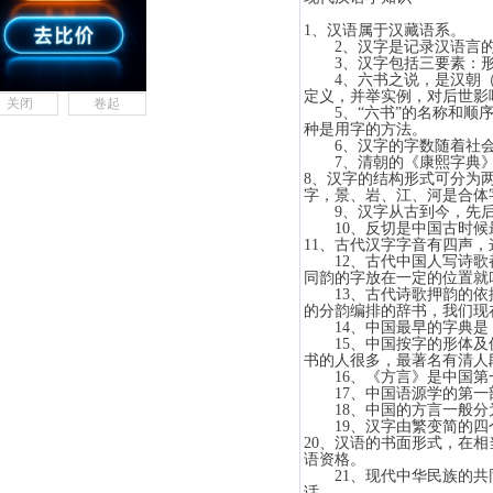
1、汉语属于汉藏语系。
2、汉字是记录汉语言的符
3、汉字包括三要素：形
4、六书之说，是汉朝（公
定义，并举实例，对后
关闭
卷起
5、“六书”的名称和顺序
种是用字的方法。
6、汉字的字数随着社会
7、清朝的《康熙字典》共
8、汉字的结构形式可分为
字，景、岩、江、河是合体
9、汉字从古到今，先后
10、反切是中国古时候最
11、古代汉字字音有四声
12、古代中国人写诗歌都
同韵的字放在一定的位
13、古代诗歌押韵的依据
的分韵编排的辞书，我们
14、中国最早的字典是
15、中国按字的形体及偏
书的人很多，最著名有清
16、《方言》是中国第一
17、中国语源学的第一部
18、中国的方言一般分为
19、汉字由繁变简的四个主
20、汉语的书面形式，在相
语资格。
21、现代中华民族的共同
话。