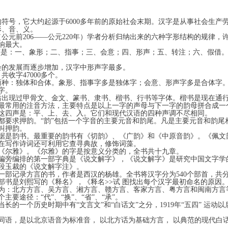
号，它大约起源于6000多年前的原始社会末期。汉字是从事社会生产
、音、义。
元前206——公元220年）学者分析归纳出来的六种字形结构的规律，
世影响最大。
是：一、象形；二、指事；三、会意；四、形声；五、转注；六、假借。
的发展而逐步增加，汉字中形声字最多。
收字47000多个。
两种：独体和合体。象形、指事字多是独体字；会意、形声字多是合体字
字。
出现过甲骨文、金文、篆书、隶书、楷书、行书等字体。楷书是现在通行
常用的注音方法，主要特点是以上一字的声母与下一字的韵母拼合成一
，这四声是：平、上、去、入。它们和现代汉语的四种声调不尽相同。
要求押韵。“韵”包括一个字音的主要元音和韵尾。凡是主要元音和韵尾
置就叫押韵。
是韵书。最重要的韵书有《切韵》、《广韵》和《中原音韵》。《佩文
现在写作诗词还可利用它查寻典故，修饰词藻。
《尔雅》。《尔雅》的字是按意义分类的，全书共十九章。
旁编排的第一部字典是《说文解字》，《说文解字》是研究中国文字学
人段玉裁的《说文解字注》。
部记录方言的书，作者是西汉的杨雄。全书将汉字分为540个部首，共
书是刘熙写的《释名》，《释名>>试 图找出每个汉字最初命名的原因
：北方方言、吴方言、湘方言、赣方言、客家方言、粤方言和闽南方言
要途径：“代”、“换”、“省”、“承”。
当长的一个历史时期中有“文言文”和“白话文”之分，1919年“五四” 运
语，是以北京语音为标准音， 以北方话为基础方言， 以典范的现代白