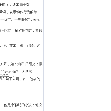
序前后，通常由基数
量词，表示动作行为的单
一双鞋、一副眼镜”；表示
“你”，敬称用“您”，复数
：很、非常、都、已经、忽
充关系，如：灿烂 的阳光；慢
“了”表示动作行为的实
过这里）。
用在句子末尾。如：他会的
如：他是个聪明的小孩；他没