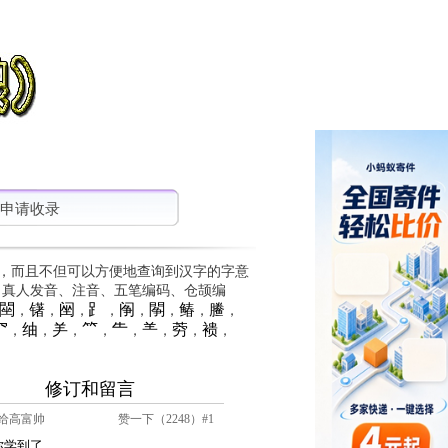
申请收录
，而且不但可以方便地查询到汉字的字意
、真人发音、注音、五笔编码、仓颉编
䦟
䦃
䦷
⻊
䦶
䦛
䲠
䲢
，
，
，
，
，
，
，
，
⺳
䌷
⺶
⺮
⺧
⺷
䓖
䙌
，
，
，
，
，
，
，
，