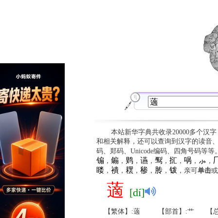
本站新华字典共收录20000多个汉
和相关解释，还可以查询到汉字的读音
码、郑码、Unicode编码、四角号码等
䦂
䥇
䴗
䜩
䴕
㧟
㖞
⺗

，
，
，
，
，
，
，
，
䁖
䙡
䎬
䅟
䏝
䥽
，
，
，
，
，
，亲可
单击
或
藡
[dí]
【繁体】:藡
【部首】:艹
【总