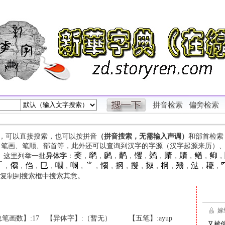
拼音检索
偏旁检索
字，可以直接搜索，也可以按拼音
（拼音搜索，无需输入声调）
和部首检索
、笔画、笔顺、部首等，此外还可以查询到汉字的字源（汉字起源来历）
䶮
䴙
䴘
䴖
䦆
䴔
䞍
䝼
䲡
䲟
等。这里列举一批
异体字
：
，
，
，
，
，
，
，
，
，
，

㑳
㑇
㔾
㘚
㘎
⺌
㥮
㧏
㩳
㧐
㭎
㱮
㳠
䎱
，
，
，
，
，
，
，
，
，
，
，
，
，
，
，
复制到搜索框中搜索其意。
笔画数】:17
【异体字】:（暂无）
【五笔】:ayup