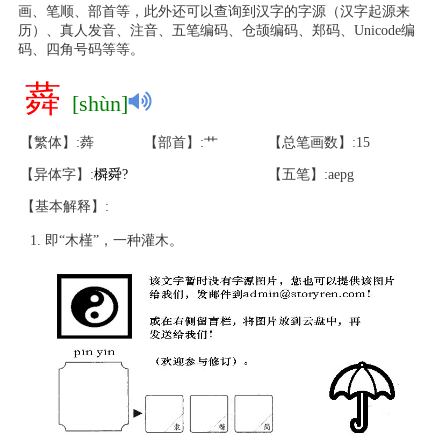
画、笔顺、部首等，此外还可以查询到汉字的字源（汉字起源来
历）、真人发音、注音、五笔编码、仓颉编码、郑码、Unicode编
码、四角号码等等。
蕣
[shùn]
【繁体】:蕣
【部首】:艹
【总笔画数】:15
【异体字】:
橓
舜
?
【五笔】:aepg
【基本解释】:
即“木槿”，一种灌木。