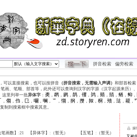
拼音检索
偏旁检索
字，可以直接搜索，也可以按拼音
（拼音搜索，无需输入声调）
和部首检索
、笔画、笔顺、部首等，此外还可以查询到汉字的字源（汉字起源来历）
䶮
䴙
䴘
䴖
䦆
䴔
䞍
䝼
䲡
䲟
等。这里列举一批
异体字
：
，
，
，
，
，
，
，
，
，
，

㑳
㑇
㔾
㘚
㘎
⺌
㥮
㧏
㩳
㧐
㭎
㱮
㳠
䎱
，
，
，
，
，
，
，
，
，
，
，
，
，
，
，
复制到搜索框中搜索其意。
笔画数】:21
【异体字】:（暂无）
【五笔】:（暂无）