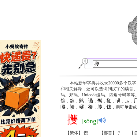
本站新华字典共收录20000多个汉
和相关解释，还可以查询到汉字的读音
码、郑码、Unicode编码、四角号码等
䦂
䥇
䴗
䜩
䴕
㧟
㖞
⺗

，
，
，
，
，
，
，
，
䁖
䙡
䎬
䅟
䏝
䥽
，
，
，
，
，
，亲可
单击
或
㩳
[sǒng]
【繁体】:㩳
【部首】:扌
【总