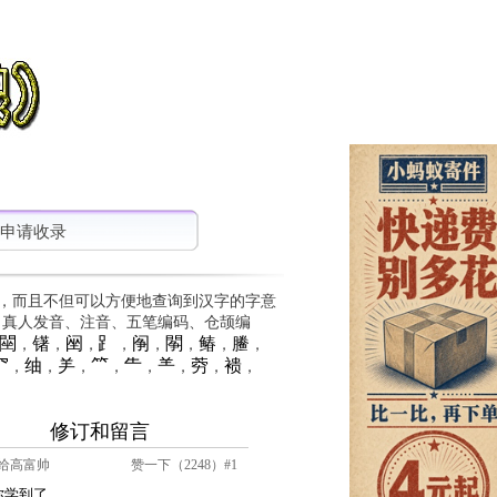
申请收录
，而且不但可以方便地查询到汉字的字意
、真人发音、注音、五笔编码、仓颉编
䦟
䦃
䦷
⻊
䦶
䦛
䲠
䲢
，
，
，
，
，
，
，
，
⺳
䌷
⺶
⺮
⺧
⺷
䓖
䙌
，
，
，
，
，
，
，
，