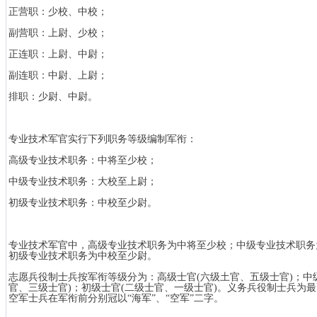
正营职：少校、中校；
副营职：上尉、少校；
正连职：上尉、中尉；
副连职：中尉、上尉；
排职：少尉、中尉。
专业技术军官实行下列职务等级编制军衔：
高级专业技术职务：中将至少校；
中级专业技术职务：大校至上尉；
初级专业技术职务：中校至少尉。
专业技术军官中，高级专业技术职务为中将至少校；中级专业技术职务
初级专业技术职务为中校至少尉。
志愿兵役制士兵按军衔等级分为：高级士官(六级土官、五级士官)；中
官、三级士官)；初级士官(二级士官、一级士官)。义务兵役制士兵为
空军士兵在军衔前分别冠以“海军”、“空军”二字。