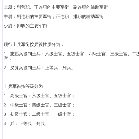
上尉：副营职、正连职的主要军衔；副连职的辅助军衔
中尉：副连职的主要军衔；正连职、排职的辅助军衔
少尉：排职的主要军衔
现行士兵军衔按兵役性质分为：
1，志愿兵役制士兵：六级士官、五级士官、四级士官、三级士官、二
官；
2，义务兵役制士兵：上等兵、列兵。
士兵军衔按等级分为：
1，高级士官：六级士官、五级士官；
2，中级士官：四级士官、三级士官；
3，初级士官：二级士官、一级士官；
4，兵：上等兵、列兵。