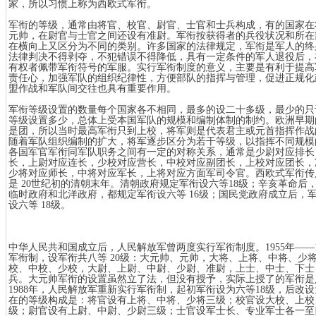
家，所以习惯上称为西欧式军衔。
军衔的等级，通常由将官、校官、尉官、士官和士兵构成，有的国家在
元帅，在尉官与士官之间还设有准尉。军衔按获得者的兵役状况和所在
在横向上又区分为不同的类别。许多国家的法律规定，军衔是军人的终
法律判决不得剥夺，不犯错误不得降低，具有一定条件的军人退役后，
有权者佩带军衔符号的军服。实行军衔制度的意义，主要是有利于提高
责任心，加强军队的组织纪律性，方便部队的指挥与管理，促进正规化
盟作战和军队间交往也具有重要作用。
军衔等级设置的数量每个国家各不相同，最多的设二十多级，最少的只
等级设置多少，总体上受本国军队的规模和编制体制的制约。欧洲早期
是团，所以当时最高军衔只到上校，将军则是代表君主或元首指挥作战
随着军队组织编制的扩大，将军逐步区分为若干等级，以指挥不同规模
各国军官军衔同军队职务之间有一定的对称关系，通常是少尉对应排长
长，上尉对应连长，少校对应营长，中校对应副团长，上校对应团长，
少将对应师长，中将对应军长，上将对应方面军司令官。西欧式军衔传
是 20世纪初的清朝末年。清朝政府规定军衔设六等18级；辛亥革命后
临时政府和北洋政府，都规定军衔设六等 16级；国民党政府成立后，
设六等 18级。
中华人民共和国成立后，人民解放军曾两度实行军衔制度。1955年——1
军衔制，设军衔共八等 20级：大元帅、元帅，大将、上将、中将、少
校、中校、少校，大尉、上尉、中尉、少尉、准尉，上士、中士、下士
兵。大元帅军衔的设置虽然立了法，但没有授予，实际上授了的军衔是八
1988年，人民解放军重新实行军衔制，起初军衔设为六等18级，后改设
在的等级构成是：将官设有上将、中将、少将三级；校官设大校、上校
级；尉官设有上尉、中尉、少尉三级；士官设军士长、专业军士各一至