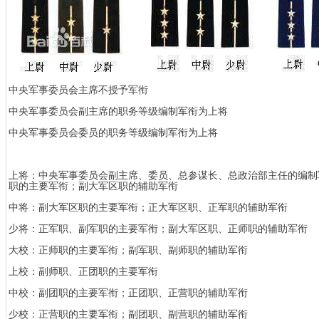
中央军事委员会主席不授予军衔
中央军事委员会副主席的职务等级编制军衔为上将
中央军事委员会委员的职务等级编制军衔为上将
上将：中央军事委员会副主席、委员、总参谋长、总政治部主任的编制
职的主要军衔；副大军区职的辅助军衔
中将：副大军区职的主要军衔；正大军区职、正军职的辅助军衔
少将：正军职、副军职的主要军衔；副大军区职、正师职的辅助军衔
大校：正师职的主要军衔；副军职、副师职的辅助军衔
上校：副师职、正团职的主要军衔
中校：副团职的主要军衔；正团职、正营职的辅助军衔
少校：正营职的主要军衔；副团职、副营职的辅助军衔