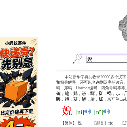
本站新华字典共收录20000多个汉
和相关解释，还可以查询到汉字的读音
码、郑码、Unicode编码、四角号码等
䦂
䥇
䴗
䜩
䴕
㧟
㖞
⺗

，
，
，
，
，
，
，
，
䁖
䙡
䎬
䅟
䏝
䥽
，
，
，
，
，
，亲可
单击
或
婗
[ní]
[nǐ]
【繁体】:婗
【部首】:女
【总