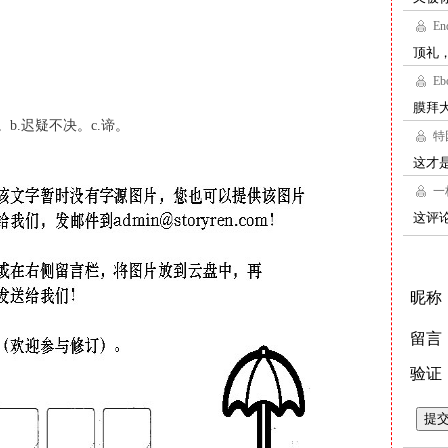
。b.迟疑不决。c.谛。