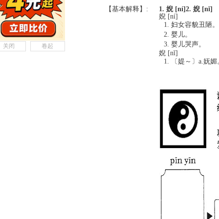
【基本解释】:
1. 婗 [ní]
2. 婗 [nǐ]
婗 [ní]
妇女容貌丑陋。
婴儿。
婴儿哭声。
关闭
卷起
婗 [nǐ]
〔媞～〕a.妩媚