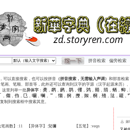
拼音检索
偏旁检索
字，可以直接搜索，也可以按拼音
（拼音搜索，无需输入声调）
和部首检索
、笔画、笔顺、部首等，此外还可以查询到汉字的字源（汉字起源来历）
䶮
䴙
䴘
䴖
䦆
䴔
䞍
䝼
䲡
䲟
等。这里列举一批
异体字
：
，
，
，
，
，
，
，
，
，
，

㑳
㑇
㔾
㘚
㘎
⺌
㥮
㧏
㩳
㧐
㭎
㱮
㳠
䎱
，
，
，
，
，
，
，
，
，
，
，
，
，
，
，
复制到搜索框中搜索其意。
笔画数】:11
【异体字】:
兒
彌
【五笔】:veqn