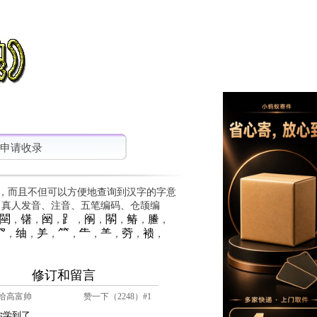
申请收录
，而且不但可以方便地查询到汉字的字意
、真人发音、注音、五笔编码、仓颉编
䦟
䦃
䦷
⻊
䦶
䦛
䲠
䲢
，
，
，
，
，
，
，
，
⺳
䌷
⺶
⺮
⺧
⺷
䓖
䙌
，
，
，
，
，
，
，
，