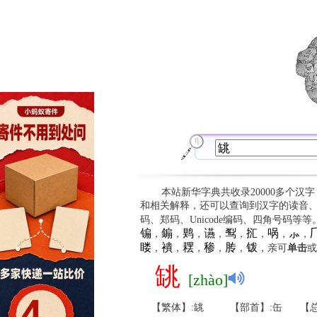
本站新华字典共收录20000多个汉
和相关解释，还可以查询到汉字的读音
码、郑码、Unicode编码、四角号码等
䦂
䥇
䴗
䜩
䴕
㧟
㖞
⺗

，
，
，
，
，
，
，
，
䁖
䙡
䎬
䅟
䏝
䥽
，
，
，
，
，
，亲可
单击
或
罀
[zhào]
【繁体】:罀
【部首】:缶
【总