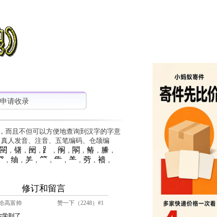
申请收录
，而且不但可以方便地查询到汉字的字意
、真人发音、注音、五笔编码、仓颉编
䦟
䦃
䦷
⻊
䦶
䦛
䲠
䲢
，
，
，
，
，
，
，
，
⺳
䌷
⺶
⺮
⺧
⺷
䓖
䙌
，
，
，
，
，
，
，
，