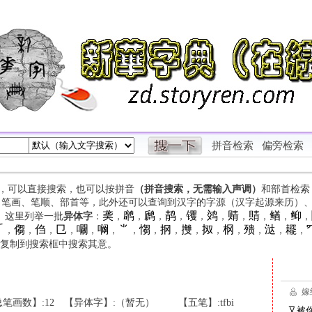
拼音检索
偏旁检索
字，可以直接搜索，也可以按拼音
（拼音搜索，无需输入声调）
和部首检索
、笔画、笔顺、部首等，此外还可以查询到汉字的字源（汉字起源来历）
䶮
䴙
䴘
䴖
䦆
䴔
䞍
䝼
䲡
䲟
等。这里列举一批
异体字
：
，
，
，
，
，
，
，
，
，
，

㑳
㑇
㔾
㘚
㘎
⺌
㥮
㧏
㩳
㧐
㭎
㱮
㳠
䎱
，
，
，
，
，
，
，
，
，
，
，
，
，
，
，
复制到搜索框中搜索其意。
笔画数】:12
【异体字】:（暂无）
【五笔】:tfbi